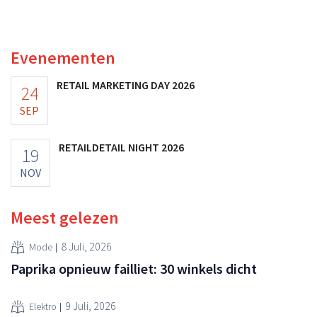
Amerikaanse dollar. Dat is veel minder dan de modereus
ooit waard was, omdat nieuwe invoerheffingen de
winstgevendheid aantasten.
Evenementen
RETAIL MARKETING DAY 2026
24
SEP
RETAILDETAIL NIGHT 2026
19
NOV
Meest gelezen
8 Juli, 2026
Mode
Paprika opnieuw failliet: 30 winkels dicht
9 Juli, 2026
Elektro