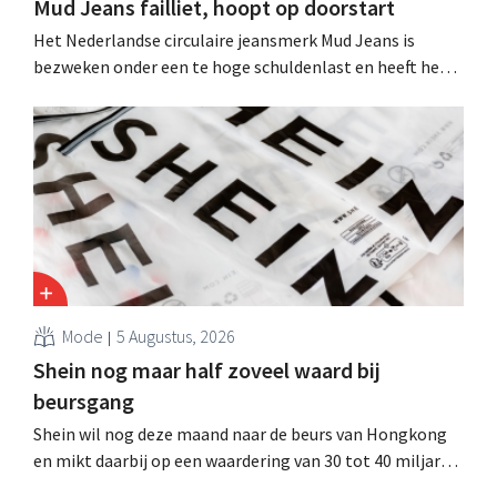
Mud Jeans failliet, hoopt op doorstart
Het Nederlandse circulaire jeansmerk Mud Jeans is
bezweken onder een te hoge schuldenlast en heeft het
faillissement aangevraagd. CEO Dion Vijgeboom hoopt
evenwel dat het verhaal hiermee niet eindigt.
Mode
5 Augustus, 2026
Shein nog maar half zoveel waard bij
beursgang
Shein wil nog deze maand naar de beurs van Hongkong
en mikt daarbij op een waardering van 30 tot 40 miljard
Amerikaanse dollar. Dat is veel minder dan de modereus