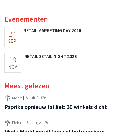
ooit waard was, omdat nieuwe invoerheffingen de
winstgevendheid aantasten.
Evenementen
RETAIL MARKETING DAY 2026
24
SEP
RETAILDETAIL NIGHT 2026
19
NOV
Meest gelezen
8 Juli, 2026
Mode
Paprika opnieuw failliet: 30 winkels dicht
9 Juli, 2026
Elektro
MediaMarkt wordt “meest betrouwbare