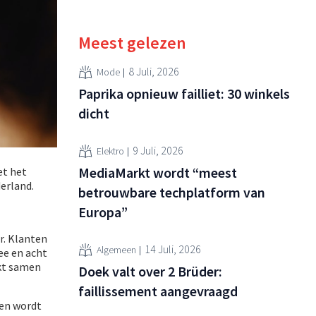
Meest gelezen
8 Juli, 2026
Mode
Paprika opnieuw failliet: 30 winkels
dicht
9 Juli, 2026
Elektro
MediaMarkt wordt “meest
et het
erland.
betrouwbare techplatform van
Europa”
r. Klanten
14 Juli, 2026
Algemeen
ee en acht
kt samen
Doek valt over 2 Brüder:
faillissement aangevraagd
 en wordt