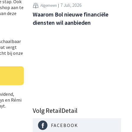
e stap. Ook
7 Juli, 2026
Algemeen
bshop aan te
 van deze
Waarom Bol nieuwe financiële
diensten wil aanbieden
 schaalbaar
Dat vergt
cht bij onze
ividend,
eys en Rémi
yt.
Volg RetailDetail
FACEBOOK