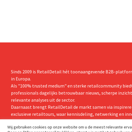
eindigt.
Michael Kors, ondanks sterke resultaten
van Jimmy Choo.
Sinds 2009 is RetailDetail hét toonaangevende B2B-platform
in Europa.
Als "100% trusted medium" en sterke retailcommunity biedt
professionals dagelijks betrouwbaar nieuws, scherpe inzich
relevante analyses uit de sector.
Daarnaast brengt RetailDetail de markt samen via inspirere
exclusieve retailtours, waar kennisdeling, netwerking en inn
centraal staan.
Wij gebruiken cookies op onze website om u de meest relevante erv