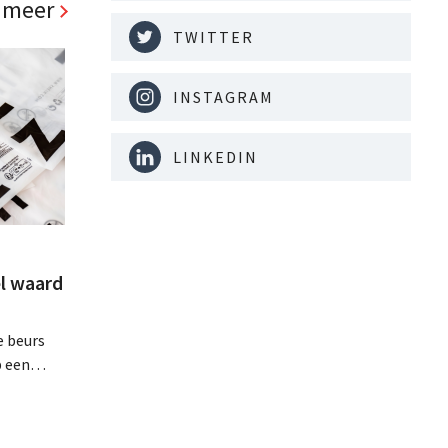
 meer
TWITTER
INSTAGRAM
LINKEDIN
l waard
e beurs
p een
minder dan
dat