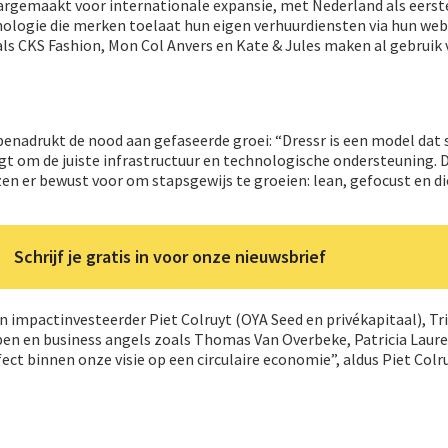
argemaakt voor internationale expansie, met Nederland als eerst
nologie die merken toelaat hun eigen verhuurdiensten via hun we
als CKS Fashion, Mon Col Anvers en Kate & Jules maken al gebruik
benadrukt de nood aan gefaseerde groei: “Dressr is een model dat
gt om de juiste infrastructuur en technologische ondersteuning. 
en er bewust voor om stapsgewijs te groeien: lean, gefocust en di
Schrijf je gratis in voor onze nieuwsbrief
n impactinvesteerder Piet Colruyt (OYA Seed en privékapitaal), Tr
pen en business angels zoals Thomas Van Overbeke, Patricia Laur
ect binnen onze visie op een circulaire economie”, aldus Piet Colru