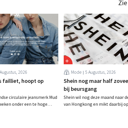
Zie
 Augustus, 2026
Mode
5 Augustus, 2026
failliet, hoopt op
Shein nog maar half zovee
bij beursgang
dse circulaire jeansmerk Mud
Shein wil nog deze maand naar d
zweken onder een te hoge
van Hongkong en mikt daarbij o
 en heeft het faillissement
waardering van 30 tot 40 miljard
. CEO Dion Vijgeboom hoopt
Amerikaanse dollar. Dat is veel 
het verhaal hiermee niet
de modereus ooit waard was, om