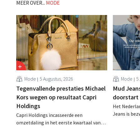
MEER OVER...
MODE
Mode
5 Augustus, 2026
Mode
5
Tegenvallende prestaties Michael
Mud Jeans 
Kors wegen op resultaat Capri
doorstart
Holdings
Het Nederlan
Jeans is be
Capri Holdings incasseerde een
schuldenlast
omzetdaling in het eerste kwartaal van
aangevraagd
zijn gebroken boekjaar, met name als
evenwel dat 
gevolg van tegenvallende prestaties van