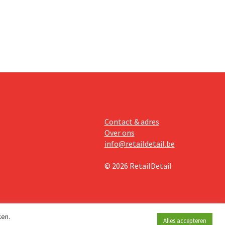
Contact & adres
Over ons
info@retaildetail.be
© 2026 RetailDetail
ken.
Alles accepteren