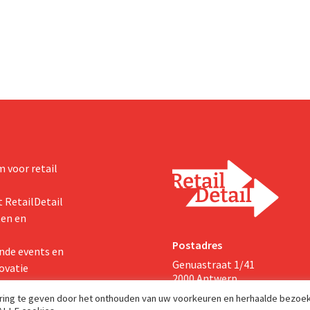
nieuwe invoerheffingen de
winstgevendheid aantasten.
 voor retail
 RetailDetail
ten en
Postadres
nde events en
Genuastraat 1/41
ovatie
2000 Antwerp
aring te geven door het onthouden van uw voorkeuren en herhaalde bezoe