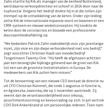
Zahn startte bij Kik als manager van de eenheid Buitenland,
werd daarna verkoopdirecteur en schoof in 2016 door naar de
topfunctie. Volgens het bedrijf drukte hij in al die rollen zijn
stempel op de ontwikkeling van de keten. Onder zijn leiding
zette Kik de internationale expansie voort en kwamen er een
CRM-systeem en nieuwe winkelconcepten. Hij loodste de
keten door de coronacrisis en bouwde een professionele
duurzaamheidsafdeling op.
“We bedanken Patrick Zahn nadrukkelijk voor zijn jarenlange
inzet, zijn visie en zijn diepe verbondenheid met ons bedrijf,”
zegt voorzitter Christian Haub van moederbedrijf
Tengelmann Twenty-One. “Hij heeft de afgelopen achttien
jaar een belangrijke bijdrage geleverd aan de groei van Kik
tot een van de grootste textielretailers in Europa. De
medewerkers van Kik zullen hem missen.”
Tot de benoeming van een nieuwe CEO bestaat de directie nu
uit CFO Christian Kümmel, die sinds 1 augustus in functie is,
en Agnieszka Jaworska, die op 1 november aantreedt. Zij
neemt dan de verantwoordelijkheid voor inkoop,
assortimentsvorming en bevoorrading op zich. In juli vertrok
COO Dirk Ankenbrand al om persoonlijke redenen. Toen nam