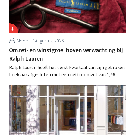
Mode
7 Augustus, 2026
Omzet- en winstgroei boven verwachting bij
Ralph Lauren
Ralph Lauren heeft het eerst kwartaal van zijn gebroken
boekjaar afgesloten met een netto-omzet van 1,96
miljard dollar (ongeveer 1,7 miljard euro), wat 14% meer
is dan een jaar eerder. Na die beter dan verwachte start
verhoogt het bedrijf ook zijn vooruitzichten voor het
volledige boekjaar.