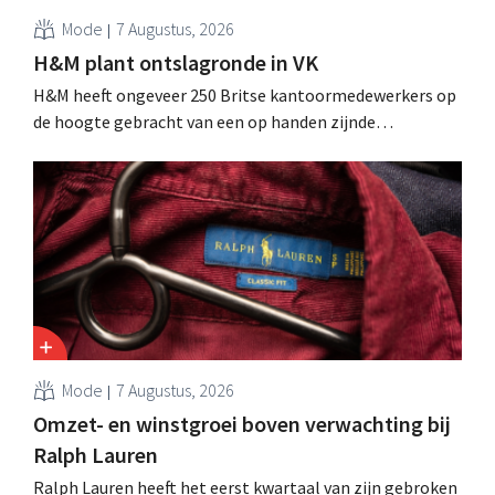
Mode
7 Augustus, 2026
H&M plant ontslagronde in VK
H&M heeft ongeveer 250 Britse kantoormedewerkers op
de hoogte gebracht van een op handen zijnde
reorganisatie die tot banenverlies kan leiden. De
sanering volgt op eerdere ingrepen in Nederland, België
en Spanje waarbij al honderden jobs verloren gingen.
Mode
7 Augustus, 2026
Omzet- en winstgroei boven verwachting bij
Ralph Lauren
Ralph Lauren heeft het eerst kwartaal van zijn gebroken