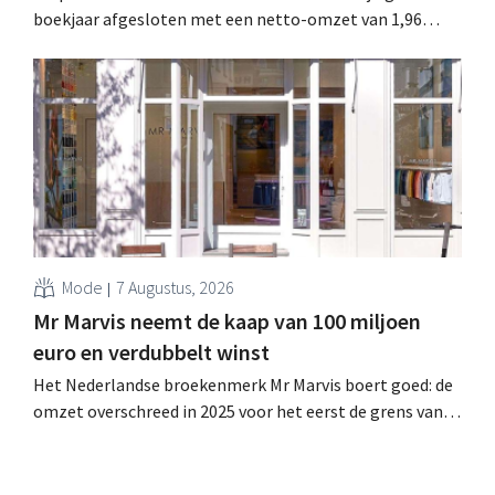
boekjaar afgesloten met een netto-omzet van 1,96
miljard dollar (ongeveer 1,7 miljard euro), wat 14% meer
is dan een jaar eerder. Na die beter dan verwachte start
verhoogt het bedrijf ook zijn vooruitzichten voor het
volledige boekjaar.
Mode
7 Augustus, 2026
Mr Marvis neemt de kaap van 100 miljoen
euro en verdubbelt winst
Het Nederlandse broekenmerk Mr Marvis boert goed: de
omzet overschreed in 2025 voor het eerst de grens van
100 miljoen euro en de winst verdubbelde. Hoge
marketinginvesteringen blijken te lonen.