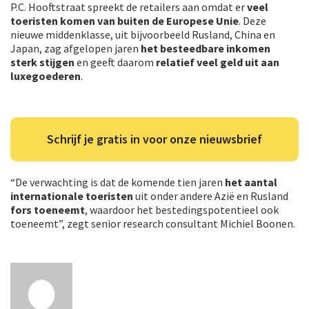
P.C. Hooftstraat spreekt de retailers aan omdat er
veel
toeristen komen van buiten de Europese Unie
. Deze
nieuwe middenklasse, uit bijvoorbeeld Rusland, China en
Japan, zag afgelopen jaren
het besteedbare inkomen
sterk stijgen
en geeft daarom
relatief veel geld uit aan
luxegoederen
.
Schrijf je gratis in voor onze nieuwsbrief
“De verwachting is dat de komende tien jaren
het aantal
internationale toeristen
uit onder andere Azië en Rusland
fors toeneemt
, waardoor het bestedingspotentieel ook
toeneemt”, zegt senior research consultant Michiel Boonen.