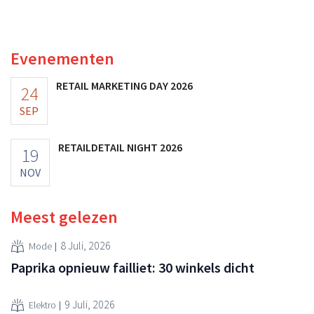
Amerikaanse dollar. Dat is veel minder dan de modereus
ooit waard was, omdat nieuwe invoerheffingen de
winstgevendheid aantasten.
Evenementen
RETAIL MARKETING DAY 2026
24
SEP
RETAILDETAIL NIGHT 2026
19
NOV
Meest gelezen
8 Juli, 2026
Mode
Paprika opnieuw failliet: 30 winkels dicht
9 Juli, 2026
Elektro