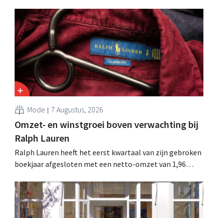
reorganisatie die tot banenverlies kan leiden. De
sanering volgt op eerdere ingrepen in Nederland, België
en Spanje waarbij al honderden jobs verloren gingen.
Mode
7 Augustus, 2026
Omzet- en winstgroei boven verwachting bij
Ralph Lauren
Ralph Lauren heeft het eerst kwartaal van zijn gebroken
boekjaar afgesloten met een netto-omzet van 1,96
miljard dollar (ongeveer 1,7 miljard euro), wat 14% meer
is dan een jaar eerder. Na die beter dan verwachte start
verhoogt het bedrijf ook zijn vooruitzichten voor het
volledige boekjaar.