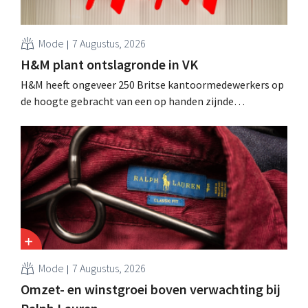
Mode
7 Augustus, 2026
H&M plant ontslagronde in VK
H&M heeft ongeveer 250 Britse kantoormedewerkers op
de hoogte gebracht van een op handen zijnde
reorganisatie die tot banenverlies kan leiden. De
sanering volgt op eerdere ingrepen in Nederland, België
en Spanje waarbij al honderden jobs verloren gingen.
Mode
7 Augustus, 2026
Omzet- en winstgroei boven verwachting bij