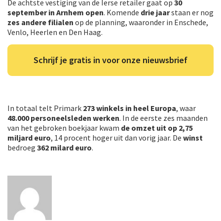
De achtste vestiging van de Ierse retailer gaat op
30
september in Arnhem open
. Komende
drie jaar
staan er nog
zes andere filialen
op de planning, waaronder in Enschede,
Venlo, Heerlen en Den Haag.
Schrijf je gratis in voor onze nieuwsbrief
In totaal telt Primark
273 winkels in heel Europa
, waar
48.000 personeelsleden werken
. In de eerste zes maanden
van het gebroken boekjaar kwam
de omzet uit op 2,75
miljard
euro
, 14 procent hoger uit dan vorig jaar. De
winst
bedroeg
362 milard euro
.