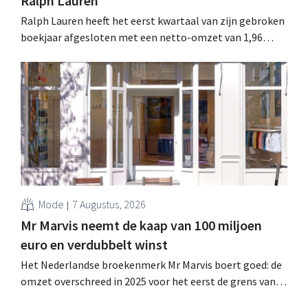
Ralph Lauren
Ralph Lauren heeft het eerst kwartaal van zijn gebroken
boekjaar afgesloten met een netto-omzet van 1,96
miljard dollar (ongeveer 1,7 miljard euro), wat 14% meer
is dan een jaar eerder. Na die beter dan verwachte start
verhoogt het bedrijf ook zijn vooruitzichten voor het
volledige boekjaar.
Mode
7 Augustus, 2026
Mr Marvis neemt de kaap van 100 miljoen
euro en verdubbelt winst
Het Nederlandse broekenmerk Mr Marvis boert goed: de
omzet overschreed in 2025 voor het eerst de grens van
100 miljoen euro en de winst verdubbelde. Hoge