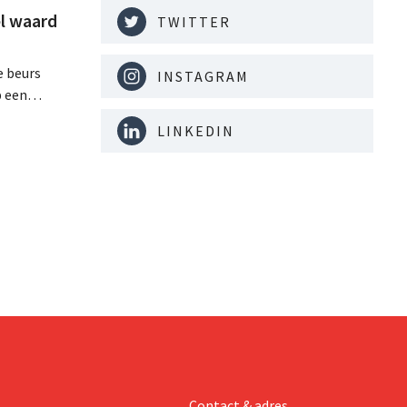
l waard
TWITTER
e beurs
INSTAGRAM
p een
LINKEDIN
minder dan
dat
Contact & adres