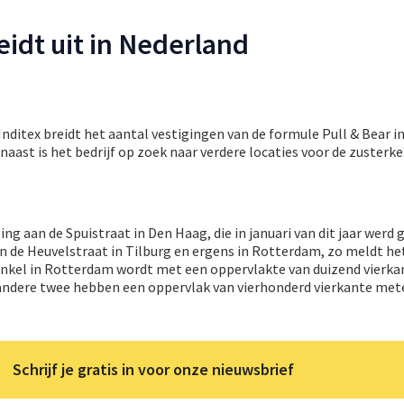
eidt uit in Nederland
ditex breidt het aantal vestigingen van de formule Pull & Bear i
naast is het bedrijf op zoek naar verdere locaties voor de zusterk
ging aan de Spuistraat in Den Haag, die in januari van dit jaar werd 
n de Heuvelstraat in Tilburg en ergens in Rotterdam, zo meldt he
inkel in Rotterdam wordt met een oppervlakte van duizend vierk
 andere twee hebben een oppervlak van vierhonderd vierkante mete
Schrijf je gratis in voor onze nieuwsbrief