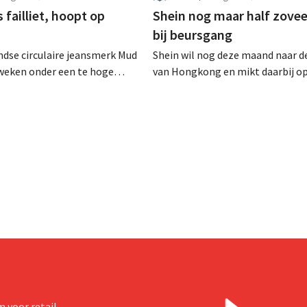
failliet, hoopt op
Shein nog maar half zovee
bij beursgang
dse circulaire jeansmerk Mud
Shein wil nog deze maand naar d
zweken onder een te hoge
van Hongkong en mikt daarbij o
 en heeft het faillissement
waardering van 30 tot 40 miljard
. CEO Dion Vijgeboom hoopt
Amerikaanse dollar. Dat is veel 
het verhaal hiermee niet
de modereus ooit waard was, om
nieuwe invoerheffingen de
winstgevendheid aantasten.
 voor retail