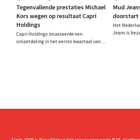
Tegenvallende prestaties Michael
Mud Jeans 
Kors wegen op resultaat Capri
doorstart
Holdings
Het Nederlan
Jeans is be
Capri Holdings incasseerde een
schuldenlast
omzetdaling in het eerste kwartaal van
aangevraagd
zijn gebroken boekjaar, met name als
evenwel dat 
gevolg van tegenvallende prestaties van
eindigt.
Michael Kors, ondanks sterke resultaten
van Jimmy Choo.
Sinds 2009 is RetailDetail hét toonaangevende B2B-platform