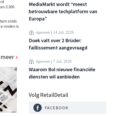
erd
MediaMarkt wordt “meest
van 3.300
betrouwbare techplatform van
Europa”
dam sinds
e vinden is
14 Juli, 2026
Algemeen
Doek valt over 2 Brüder:
faillissement aangevraagd
 meer
7 Juli, 2026
Algemeen
Waarom Bol nieuwe financiële
diensten wil aanbieden
Volg RetailDetail
FACEBOOK