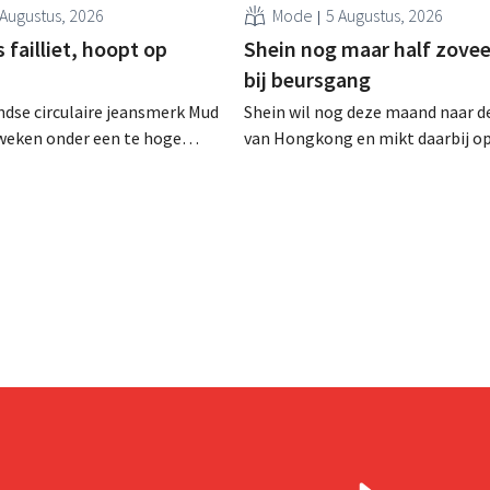
 Augustus, 2026
Mode
5 Augustus, 2026
failliet, hoopt op
Shein nog maar half zovee
bij beursgang
dse circulaire jeansmerk Mud
Shein wil nog deze maand naar d
zweken onder een te hoge
van Hongkong en mikt daarbij o
 en heeft het faillissement
waardering van 30 tot 40 miljard
. CEO Dion Vijgeboom hoopt
Amerikaanse dollar. Dat is veel 
het verhaal hiermee niet
de modereus ooit waard was, om
nieuwe invoerheffingen de
winstgevendheid aantasten.