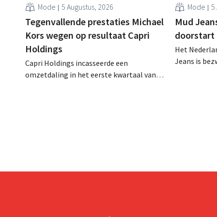
Mode
5 Augustus, 2026
Mode
5
Tegenvallende prestaties Michael
Mud Jeans 
Kors wegen op resultaat Capri
doorstart
Holdings
Het Nederlan
Jeans is be
Capri Holdings incasseerde een
schuldenlast
omzetdaling in het eerste kwartaal van
aangevraagd
zijn gebroken boekjaar, met name als
evenwel dat 
gevolg van tegenvallende prestaties van
eindigt.
Michael Kors, ondanks sterke resultaten
van Jimmy Choo.