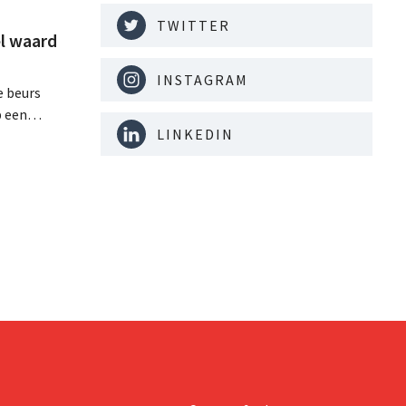
TWITTER
l waard
INSTAGRAM
e beurs
p een
LINKEDIN
minder dan
dat