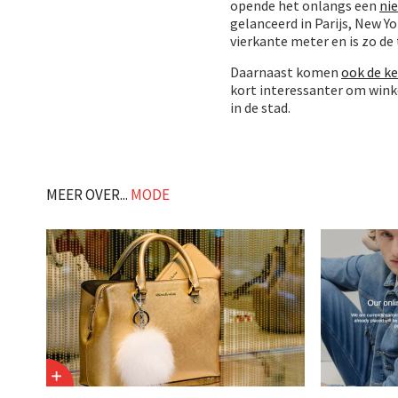
opende het onlangs een
ni
gelanceerd in Parijs, New Y
vierkante meter en is zo de
Daarnaast komen
ook de k
kort interessanter om wink
in de stad.
MEER OVER...
MODE