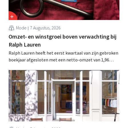
Mode
7 Augustus, 2026
Omzet- en winstgroei boven verwachting bij
Ralph Lauren
Ralph Lauren heeft het eerst kwartaal van zijn gebroken
boekjaar afgesloten met een netto-omzet van 1,96
miljard dollar (ongeveer 1,7 miljard euro), wat 14% meer
is dan een jaar eerder. Na die beter dan verwachte start
verhoogt het bedrijf ook zijn vooruitzichten voor het
volledige boekjaar.