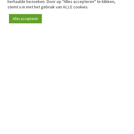
herhaalde bezoeken. Door op "Alles accepteren" te klikken,
stemt u in met het gebruik van ALLE cookies.
Alles accepteren
Sinds 2009 is RetailDetail hét toonaangevende B2B-
platform voor retail in Europa.
Als "100% trusted medium" en sterke retailcommunity biedt
RetailDetail professionals dagelijks betrouwbaar nieuws,
scherpe inzichten en relevante analyses uit de sector.
Daarnaast brengt RetailDetail de markt samen via
inspirerende events en exclusieve retailtours, waar
kennisdeling, netwerking en innovatie centraal staan.