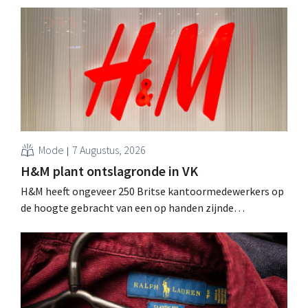
Mode
7 Augustus, 2026
H&M plant ontslagronde in VK
H&M heeft ongeveer 250 Britse kantoormedewerkers op
de hoogte gebracht van een op handen zijnde
reorganisatie die tot banenverlies kan leiden. De
sanering volgt op eerdere ingrepen in Nederland, België
en Spanje waarbij al honderden jobs verloren gingen.