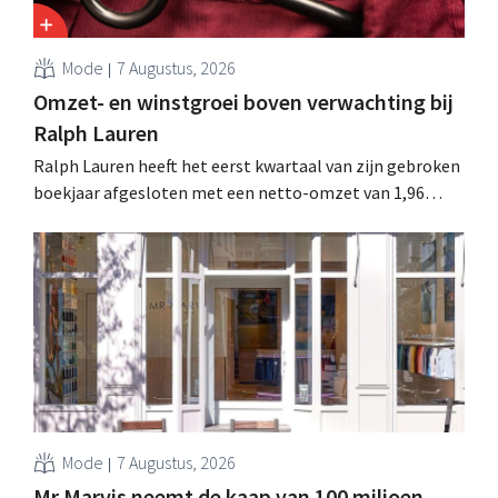
Mode
7 Augustus, 2026
Omzet- en winstgroei boven verwachting bij
Ralph Lauren
Ralph Lauren heeft het eerst kwartaal van zijn gebroken
boekjaar afgesloten met een netto-omzet van 1,96
miljard dollar (ongeveer 1,7 miljard euro), wat 14% meer
is dan een jaar eerder. Na die beter dan verwachte start
verhoogt het bedrijf ook zijn vooruitzichten voor het
volledige boekjaar.
Mode
7 Augustus, 2026
Mr Marvis neemt de kaap van 100 miljoen