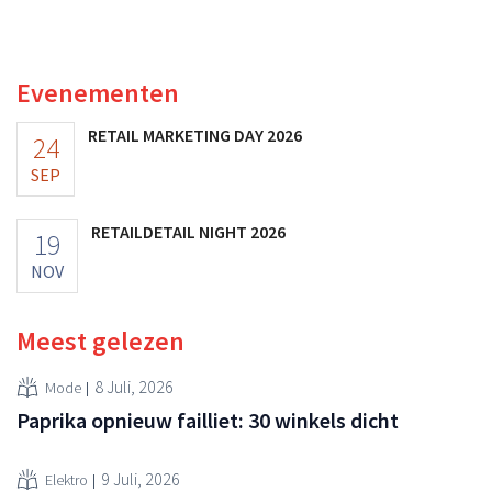
als gevolg van tegenvallende prestaties van Michael
Kors, ondanks sterke resultaten van Jimmy Choo.
Evenementen
RETAIL MARKETING DAY 2026
24
SEP
RETAILDETAIL NIGHT 2026
19
NOV
Meest gelezen
8 Juli, 2026
Mode
Paprika opnieuw failliet: 30 winkels dicht
9 Juli, 2026
Elektro