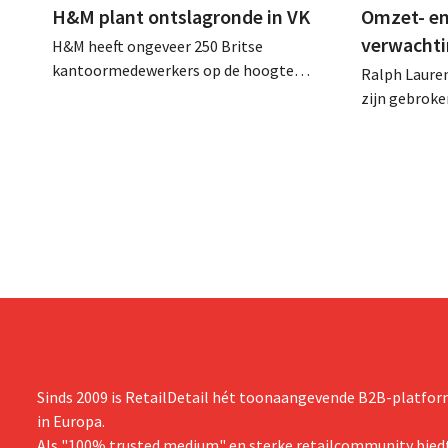
H&M plant ontslagronde in VK
Omzet- en
verwachti
H&M heeft ongeveer 250 Britse
kantoormedewerkers op de hoogte
Ralph Lauren
gebracht van een op handen zijnde
zijn gebrok
reorganisatie die tot banenverlies kan
een netto-om
leiden. De sanering volgt op eerdere
(ongeveer 1,
ingrepen in Nederland, België en Spanje
is dan een ja
waarbij al honderden jobs verloren gingen.
verwachte st
zijn vooruit
boekjaar.
Sinds 2009 is RetailDetail hét toonaangevende B2B-platform
in Europa.
Als "100% trusted medium" en sterke retailcommunity biedt