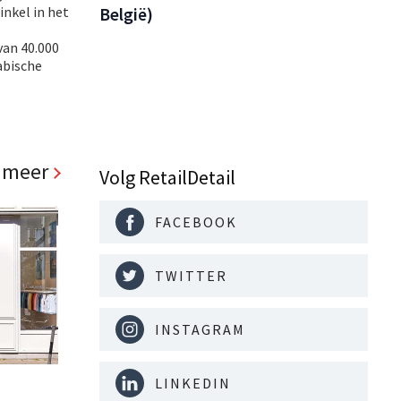
inkel in het
België)
van 40.000
abische
 meer
Volg RetailDetail
FACEBOOK
TWITTER
INSTAGRAM
LINKEDIN