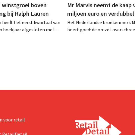
 winstgroei boven
Mr Marvis neemt de kaap 
ng bij Ralph Lauren
miljoen euro en verdubbel
 heeft het eerst kwartaal van
Het Nederlandse broekenmerk M
en boekjaar afgesloten met
boert goed: de omzet overschree
zet van 1,96 miljard dollar
voor het eerst de grens van 100 
7 miljard euro), wat 14% meer
euro en de winst verdubbelde. H
ar eerder. Na die beter dan
marketinginvesteringen blijken 
art verhoogt het bedrijf ook
zichten voor het volledige
 voor retail
 RetailDetail