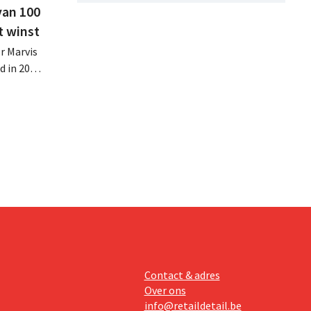
van 100
t winst
r Marvis
d in 2025
miljoen
oge
te lonen.
Contact & adres
Over ons
info@retaildetail.be