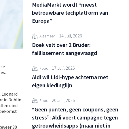
MediaMarkt wordt “meest
betrouwbare techplatform van
Europa”
14 Juli, 2026
Algemeen
Doek valt over 2 Brüder:
faillissement aangevraagd
ese
17 Juli, 2026
Food
es.
Aldi wil Lidl-hype achterna met
eigen kledinglijn
t Leonard
r in Dublin
20 Juli, 2026
Food
llen eind
“Geen punten, geen coupons, geen
 toekomst
stress”: Aldi voert campagne tegen
getrouwheidsapps (maar niet in
geveer 30