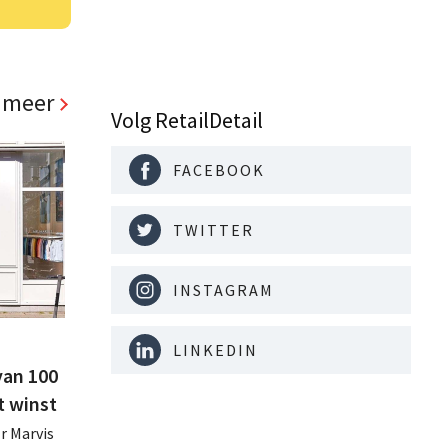
 meer
Volg RetailDetail
FACEBOOK
TWITTER
INSTAGRAM
LINKEDIN
van 100
t winst
r Marvis