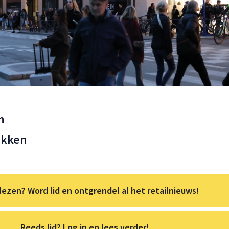
n
ekken
lezen? Word lid en ontgrendel al het retailnieuws!
Reeds lid? Log in en lees verder!