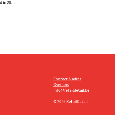
d in 2025
miljoen
oge
te lonen.
Contact & adres
Over ons
info@retaildetail.be
© 2026 RetailDetail