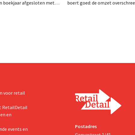
en boekjaar afgesloten met
boert goed: de omzet overschree
zet van 1,96 miljard dollar
voor het eerst de grens van 100 
7 miljard euro), wat 14% meer
euro en de winst verdubbelde. H
ar eerder. Na die beter dan
marketinginvesteringen blijken 
art verhoogt het bedrijf ook
zichten voor het volledige
 voor retail
 RetailDetail
ten en
Postadres
nde events en
Genuastraat 1/41