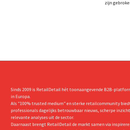
gebracht van een op handen zijnde
zijn gebrok
reorganisatie die tot banenverlies kan
een netto-om
leiden. De sanering volgt op eerdere
(ongeveer 1,
ingrepen in Nederland, België en Spanje
is dan een ja
waarbij al honderden jobs verloren gingen.
verwachte st
zijn vooruit
boekjaar.
Sinds 2009 is RetailDetail hét toonaangevende B2B-platform
in Europa.
Als "100% trusted medium" en sterke retailcommunity biedt
professionals dagelijks betrouwbaar nieuws, scherpe inzich
relevante analyses uit de sector.
Daarnaast brengt RetailDetail de markt samen via inspirere