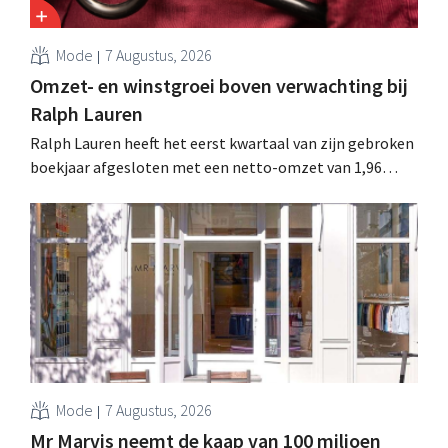
Mode
7 Augustus, 2026
Omzet- en winstgroei boven verwachting bij
Ralph Lauren
Ralph Lauren heeft het eerst kwartaal van zijn gebroken
boekjaar afgesloten met een netto-omzet van 1,96
miljard dollar (ongeveer 1,7 miljard euro), wat 14% meer
is dan een jaar eerder. Na die beter dan verwachte start
verhoogt het bedrijf ook zijn vooruitzichten voor het
volledige boekjaar.
Mode
7 Augustus, 2026
Mr Marvis neemt de kaap van 100 miljoen