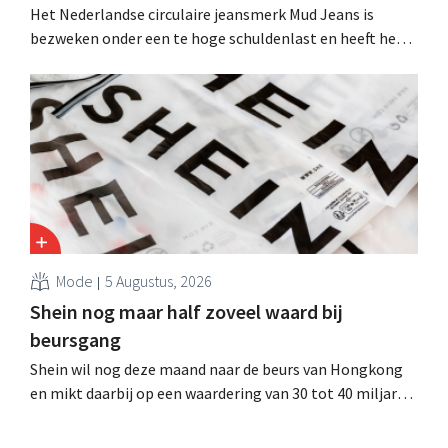
Het Nederlandse circulaire jeansmerk Mud Jeans is
bezweken onder een te hoge schuldenlast en heeft het
faillissement aangevraagd. CEO Dion Vijgeboom hoopt
evenwel dat het verhaal hiermee niet eindigt.
Mode
5 Augustus, 2026
Shein nog maar half zoveel waard bij
beursgang
Shein wil nog deze maand naar de beurs van Hongkong
en mikt daarbij op een waardering van 30 tot 40 miljard
Amerikaanse dollar. Dat is veel minder dan de modereus
ooit waard was, omdat nieuwe invoerheffingen de