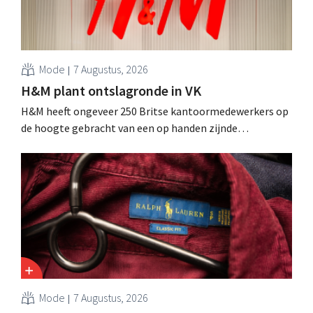
Mode
7 Augustus, 2026
H&M plant ontslagronde in VK
H&M heeft ongeveer 250 Britse kantoormedewerkers op
de hoogte gebracht van een op handen zijnde
reorganisatie die tot banenverlies kan leiden. De
sanering volgt op eerdere ingrepen in Nederland, België
en Spanje waarbij al honderden jobs verloren gingen.
Mode
7 Augustus, 2026