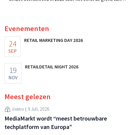
100 miljoen euro en de winst verdubbelde. Hoge
marketinginvesteringen blijken te lonen.
Evenementen
RETAIL MARKETING DAY 2026
24
SEP
RETAILDETAIL NIGHT 2026
19
NOV
Meest gelezen
9 Juli, 2026
Elektro
MediaMarkt wordt “meest betrouwbare
techplatform van Europa”