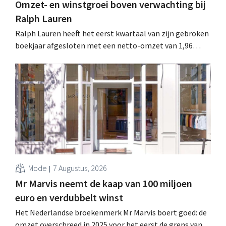
Omzet- en winstgroei boven verwachting bij
Ralph Lauren
Ralph Lauren heeft het eerst kwartaal van zijn gebroken
boekjaar afgesloten met een netto-omzet van 1,96
miljard dollar (ongeveer 1,7 miljard euro), wat 14% meer
is dan een jaar eerder. Na die beter dan verwachte start
verhoogt het bedrijf ook zijn vooruitzichten voor het
volledige boekjaar.
Mode
7 Augustus, 2026
Mr Marvis neemt de kaap van 100 miljoen
euro en verdubbelt winst
Het Nederlandse broekenmerk Mr Marvis boert goed: de
omzet overschreed in 2025 voor het eerst de grens van