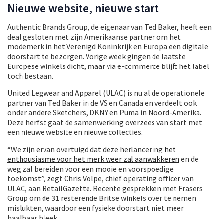
Nieuwe website, nieuwe start
Authentic Brands Group, de eigenaar van Ted Baker, heeft een
deal gesloten met zijn Amerikaanse partner om het
modemerk in het Verenigd Koninkrijk en Europa een digitale
doorstart te bezorgen. Vorige week gingen de laatste
Europese winkels dicht, maar via e-commerce blijft het label
toch bestaan.
United Legwear and Apparel (ULAC) is nu al de operationele
partner van Ted Baker in de VS en Canada en verdeelt ook
onder andere Sketchers, DKNY en Puma in Noord-Amerika.
Deze herfst gaat de samenwerking overzees van start met
een nieuwe website en nieuwe collecties.
“We zijn ervan overtuigd dat deze herlancering
het
enthousiasme voor het merk weer zal aanwakkeren
en de
weg zal bereiden voor een mooie en voorspoedige
toekomst”, zegt Chris Volpe, chief operating officer van
ULAC, aan RetailGazette. Recente gesprekken met Frasers
Group om de 31 resterende Britse winkels over te nemen
mislukten, waardoor een fysieke doorstart niet meer
haalbaar bleek.