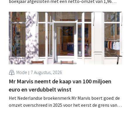
boekjaar afgesloten met een netto-omzet van 1,96
miljard dollar (ongeveer 1,7 miljard euro), wat 14% meer
is dan een jaar eerder. Na die beter dan verwachte start
verhoogt het bedrijf ook zijn vooruitzichten voor het
volledige boekjaar.
Mode
7 Augustus, 2026
Mr Marvis neemt de kaap van 100 miljoen
euro en verdubbelt winst
Het Nederlandse broekenmerk Mr Marvis boert goed: de
omzet overschreed in 2025 voor het eerst de grens van
100 miljoen euro en de winst verdubbelde. Hoge
marketinginvesteringen blijken te lonen.