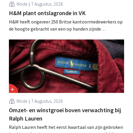
Mode
7 Augustus, 2026
H&M plant ontslagronde in VK
H&M heeft ongeveer 250 Britse kantoormedewerkers op
de hoogte gebracht van een op handen zijnde
reorganisatie die tot banenverlies kan leiden. De
sanering volgt op eerdere ingrepen in Nederland, België
en Spanje waarbij al honderden jobs verloren gingen.
Mode
7 Augustus, 2026
Omzet- en winstgroei boven verwachting bij
Ralph Lauren
Ralph Lauren heeft het eerst kwartaal van zijn gebroken