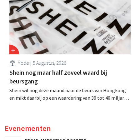
evenwel dat het verhaal hiermee niet eindigt.
Mode
5 Augustus, 2026
Shein nog maar half zoveel waard bij
beursgang
Shein wil nog deze maand naar de beurs van Hongkong
en mikt daarbij op een waardering van 30 tot 40 miljard
Amerikaanse dollar. Dat is veel minder dan de modereus
ooit waard was, omdat nieuwe invoerheffingen de
winstgevendheid aantasten.
Evenementen