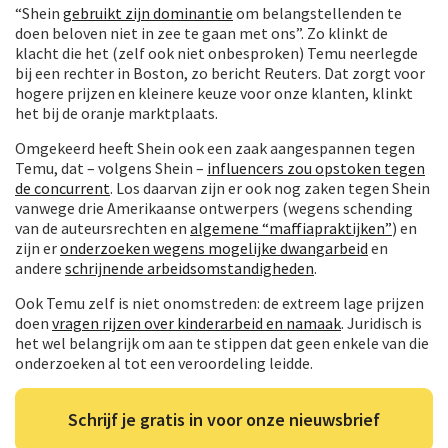
“Shein
gebruikt zijn dominantie
om belangstellenden te
doen beloven niet in zee te gaan met ons”. Zo klinkt de
klacht die het (zelf ook niet onbesproken) Temu neerlegde
bij een rechter in Boston, zo bericht Reuters. Dat zorgt voor
hogere prijzen en kleinere keuze voor onze klanten, klinkt
het bij de oranje marktplaats.
Omgekeerd heeft Shein ook een zaak aangespannen tegen
Temu, dat – volgens Shein –
influencers zou opstoken tegen
de concurrent
. Los daarvan zijn er ook nog zaken tegen Shein
vanwege drie Amerikaanse ontwerpers (wegens schending
van de auteursrechten en
algemene “maffiapraktijken”
) en
zijn er
onderzoeken wegens mogelijke dwangarbeid
en
andere
schrijnende arbeidsomstandigheden
.
Ook Temu zelf is niet onomstreden: de extreem lage prijzen
doen
vragen rijzen over kinderarbeid en namaak
. Juridisch is
het wel belangrijk om aan te stippen dat geen enkele van die
onderzoeken al tot een veroordeling leidde.
Schrijf je gratis in voor onze nieuwsbrief