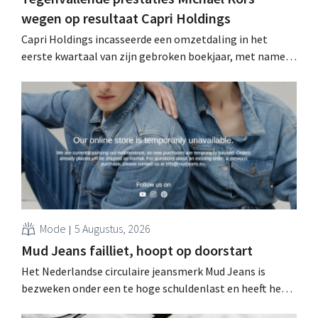
wegen op resultaat Capri Holdings
Capri Holdings incasseerde een omzetdaling in het
eerste kwartaal van zijn gebroken boekjaar, met name
als gevolg van tegenvallende prestaties van Michael
Kors, ondanks sterke resultaten van Jimmy Choo.
Mode
5 Augustus, 2026
Mud Jeans failliet, hoopt op doorstart
Het Nederlandse circulaire jeansmerk Mud Jeans is
bezweken onder een te hoge schuldenlast en heeft het
faillissement aangevraagd. CEO Dion Vijgeboom hoopt