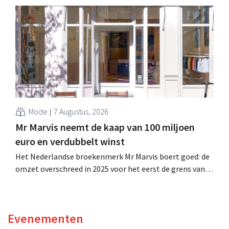
is dan een jaar eerder. Na die beter dan verwachte start
verhoogt het bedrijf ook zijn vooruitzichten voor het
volledige boekjaar.
Mode
7 Augustus, 2026
Mr Marvis neemt de kaap van 100 miljoen
euro en verdubbelt winst
Het Nederlandse broekenmerk Mr Marvis boert goed: de
omzet overschreed in 2025 voor het eerst de grens van
100 miljoen euro en de winst verdubbelde. Hoge
marketinginvesteringen blijken te lonen.
Evenementen