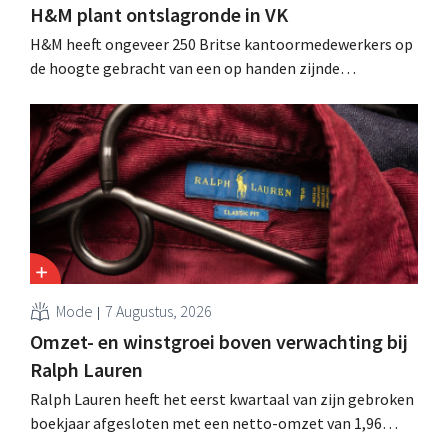
H&M plant ontslagronde in VK
H&M heeft ongeveer 250 Britse kantoormedewerkers op
de hoogte gebracht van een op handen zijnde
reorganisatie die tot banenverlies kan leiden. De
sanering volgt op eerdere ingrepen in Nederland, België
en Spanje waarbij al honderden jobs verloren gingen.
Mode
7 Augustus, 2026
Omzet- en winstgroei boven verwachting bij
Ralph Lauren
Ralph Lauren heeft het eerst kwartaal van zijn gebroken
boekjaar afgesloten met een netto-omzet van 1,96
miljard dollar (ongeveer 1,7 miljard euro), wat 14% meer