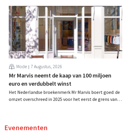
miljard dollar (ongeveer 1,7 miljard euro), wat 14% meer
is dan een jaar eerder. Na die beter dan verwachte start
verhoogt het bedrijf ook zijn vooruitzichten voor het
volledige boekjaar.
Mode
7 Augustus, 2026
Mr Marvis neemt de kaap van 100 miljoen
euro en verdubbelt winst
Het Nederlandse broekenmerk Mr Marvis boert goed: de
omzet overschreed in 2025 voor het eerst de grens van
100 miljoen euro en de winst verdubbelde. Hoge
marketinginvesteringen blijken te lonen.
Evenementen