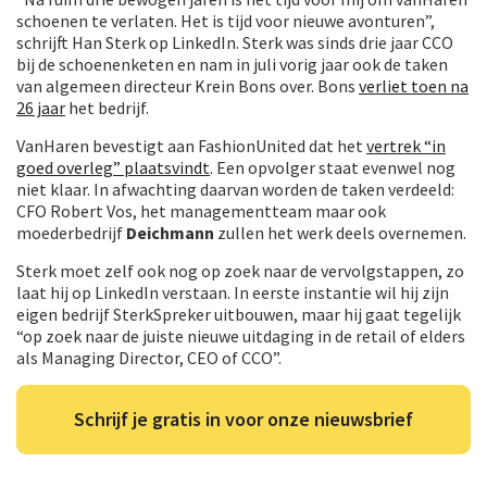
schoenen te verlaten. Het is tijd voor nieuwe avonturen”,
schrijft Han Sterk op LinkedIn. Sterk was sinds drie jaar CCO
bij de schoenenketen en nam in juli vorig jaar ook de taken
van algemeen directeur Krein Bons over. Bons
verliet toen na
26 jaar
het bedrijf.
VanHaren bevestigt aan FashionUnited dat het
vertrek “in
goed overleg” plaatsvindt
. Een opvolger staat evenwel nog
niet klaar. In afwachting daarvan worden de taken verdeeld:
CFO Robert Vos, het managementteam maar ook
moederbedrijf
Deichmann
zullen het werk deels overnemen.
Sterk moet zelf ook nog op zoek naar de vervolgstappen, zo
laat hij op LinkedIn verstaan. In eerste instantie wil hij zijn
eigen bedrijf SterkSpreker uitbouwen, maar hij gaat tegelijk
“op zoek naar de juiste nieuwe uitdaging in de retail of elders
als Managing Director, CEO of CCO”.
Schrijf je gratis in voor onze nieuwsbrief