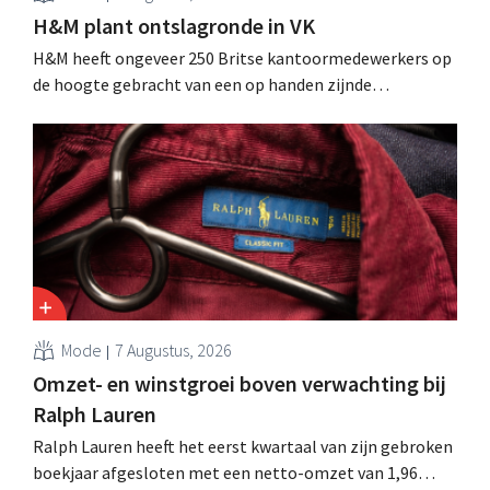
H&M plant ontslagronde in VK
H&M heeft ongeveer 250 Britse kantoormedewerkers op
de hoogte gebracht van een op handen zijnde
reorganisatie die tot banenverlies kan leiden. De
sanering volgt op eerdere ingrepen in Nederland, België
en Spanje waarbij al honderden jobs verloren gingen.
Mode
7 Augustus, 2026
Omzet- en winstgroei boven verwachting bij
Ralph Lauren
Ralph Lauren heeft het eerst kwartaal van zijn gebroken
boekjaar afgesloten met een netto-omzet van 1,96