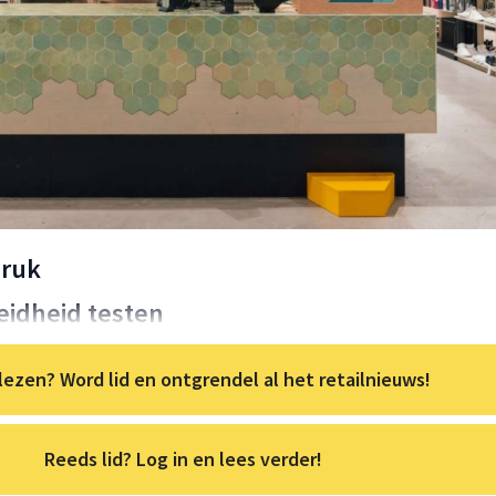
druk
idheid testen
lezen? Word lid en ontgrendel al het retailnieuws!
Reeds lid? Log in en lees verder!