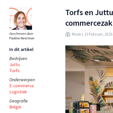
Torfs en Jutt
commercezakk
Geschreven door
Mode
10 Februari, 2026
Pauline Neerman
In dit artikel
Bedrijven
Juttu
Torfs
Onderwerpen
E-commerce
Logistiek
Geografie
België