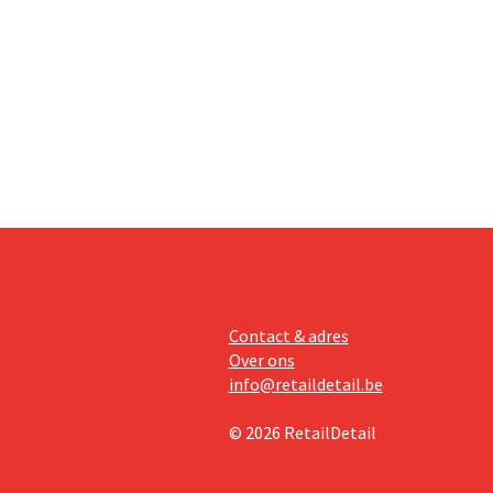
minder dan
dat
Contact & adres
Over ons
info@retaildetail.be
© 2026 RetailDetail