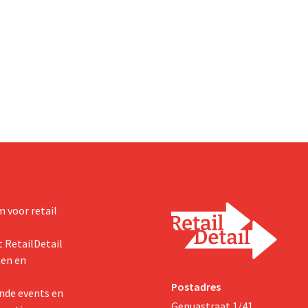
 en heeft het faillissement
waardering van 30 tot 40 miljard
. CEO Dion Vijgeboom hoopt
Amerikaanse dollar. Dat is veel 
het verhaal hiermee niet
de modereus ooit waard was, om
nieuwe invoerheffingen de
winstgevendheid aantasten.
 voor retail
 RetailDetail
ten en
Postadres
nde events en
Genuastraat 1/41