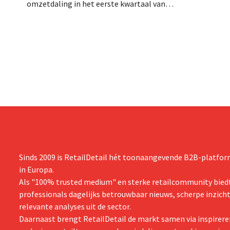
schuldenlast
omzetdaling in het eerste kwartaal van
aangevraagd
zijn gebroken boekjaar, met name als
evenwel dat 
gevolg van tegenvallende prestaties van
eindigt.
Michael Kors, ondanks sterke resultaten
van Jimmy Choo.
Sinds 2009 is RetailDetail hét toonaangevende B2B-platform
in Europa.
Als "100% trusted medium" en sterke retailcommunity biedt
professionals dagelijks betrouwbaar nieuws, scherpe inzich
relevante analyses uit de sector.
Daarnaast brengt RetailDetail de markt samen via inspirere