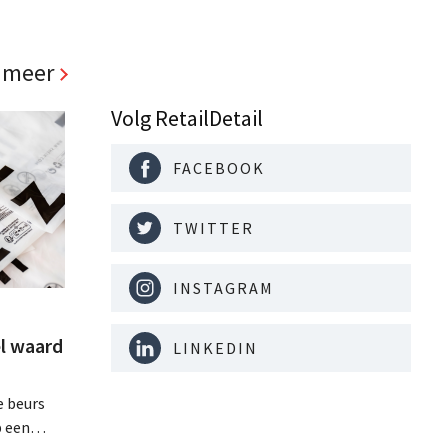
 meer
Volg RetailDetail
FACEBOOK
TWITTER
INSTAGRAM
l waard
LINKEDIN
e beurs
p een