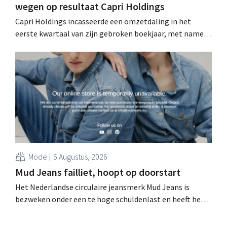
wegen op resultaat Capri Holdings
Capri Holdings incasseerde een omzetdaling in het
eerste kwartaal van zijn gebroken boekjaar, met name
als gevolg van tegenvallende prestaties van Michael
Kors, ondanks sterke resultaten van Jimmy Choo.
Mode
5 Augustus, 2026
Mud Jeans failliet, hoopt op doorstart
Het Nederlandse circulaire jeansmerk Mud Jeans is
bezweken onder een te hoge schuldenlast en heeft het
faillissement aangevraagd. CEO Dion Vijgeboom hoopt
evenwel dat het verhaal hiermee niet eindigt.