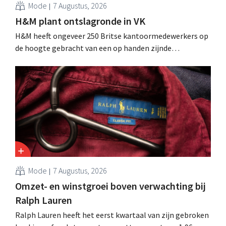
Mode
7 Augustus, 2026
H&M plant ontslagronde in VK
H&M heeft ongeveer 250 Britse kantoormedewerkers op
de hoogte gebracht van een op handen zijnde
reorganisatie die tot banenverlies kan leiden. De
sanering volgt op eerdere ingrepen in Nederland, België
en Spanje waarbij al honderden jobs verloren gingen.
Mode
7 Augustus, 2026
Omzet- en winstgroei boven verwachting bij
Ralph Lauren
Ralph Lauren heeft het eerst kwartaal van zijn gebroken