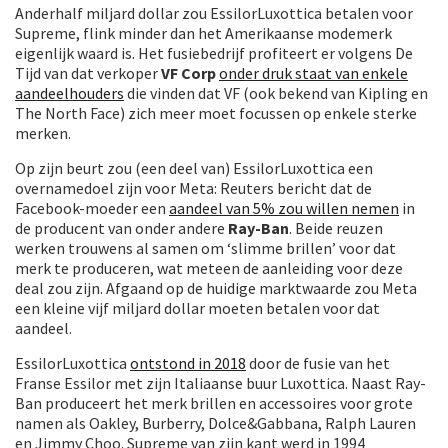
Anderhalf miljard dollar zou EssilorLuxottica betalen voor
Supreme, flink minder dan het Amerikaanse modemerk
eigenlijk waard is. Het fusiebedrijf profiteert er volgens De
Tijd van dat verkoper
VF Corp
onder druk staat van enkele
aandeelhouders
die vinden dat VF (ook bekend van Kipling en
The North Face) zich meer moet focussen op enkele sterke
merken.
Op zijn beurt zou (een deel van) EssilorLuxottica een
overnamedoel zijn voor Meta: Reuters bericht dat de
Facebook-moeder een
aandeel van 5% zou willen nemen
in
de producent van onder andere
Ray-Ban
. Beide reuzen
werken trouwens al samen om ‘slimme brillen’ voor dat
merk te produceren, wat meteen de aanleiding voor deze
deal zou zijn. Afgaand op de huidige marktwaarde zou Meta
een kleine vijf miljard dollar moeten betalen voor dat
aandeel.
EssilorLuxottica
ontstond in 2018
door de fusie van het
Franse Essilor met zijn Italiaanse buur Luxottica. Naast Ray-
Ban produceert het merk brillen en accessoires voor grote
namen als Oakley, Burberry, Dolce&Gabbana, Ralph Lauren
en Jimmy Choo. Supreme van zijn kant werd in 1994