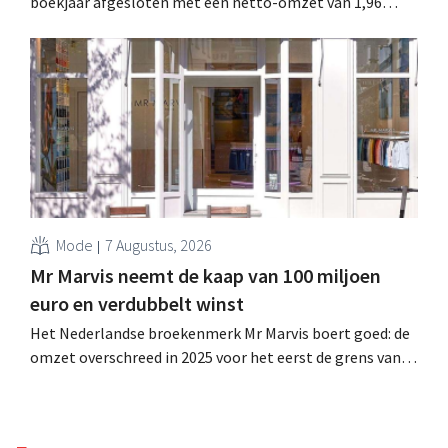
boekjaar afgesloten met een netto-omzet van 1,96
miljard dollar (ongeveer 1,7 miljard euro), wat 14% meer
is dan een jaar eerder. Na die beter dan verwachte start
verhoogt het bedrijf ook zijn vooruitzichten voor het
volledige boekjaar.
Mode
7 Augustus, 2026
Mr Marvis neemt de kaap van 100 miljoen
euro en verdubbelt winst
Het Nederlandse broekenmerk Mr Marvis boert goed: de
omzet overschreed in 2025 voor het eerst de grens van
100 miljoen euro en de winst verdubbelde. Hoge
marketinginvesteringen blijken te lonen.