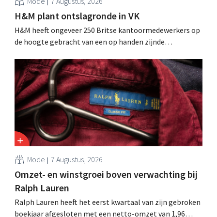
Mode
7 Augustus, 2026
H&M plant ontslagronde in VK
H&M heeft ongeveer 250 Britse kantoormedewerkers op
de hoogte gebracht van een op handen zijnde
reorganisatie die tot banenverlies kan leiden. De
sanering volgt op eerdere ingrepen in Nederland, België
en Spanje waarbij al honderden jobs verloren gingen.
Mode
7 Augustus, 2026
Omzet- en winstgroei boven verwachting bij
Ralph Lauren
Ralph Lauren heeft het eerst kwartaal van zijn gebroken
boekjaar afgesloten met een netto-omzet van 1,96