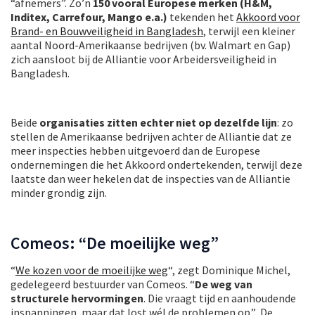
“afnemers”. Zo’n
150 vooral Europese merken (H&M,
Inditex, Carrefour, Mango e.a.)
tekenden het
Akkoord voor
Brand- en Bouwveiligheid in Bangladesh
, terwijl een kleiner
aantal Noord-Amerikaanse bedrijven (bv. Walmart en Gap)
zich aansloot bij de Alliantie voor Arbeidersveiligheid in
Bangladesh.
Beide
organisaties zitten echter niet op dezelfde lijn
: zo
stellen de Amerikaanse bedrijven achter de Alliantie dat ze
meer inspecties hebben uitgevoerd dan de Europese
ondernemingen die het Akkoord ondertekenden, terwijl deze
laatste dan weer hekelen dat de inspecties van de Alliantie
minder grondig zijn.
Comeos: “De moeilijke weg”
“
We kozen voor de moeilijke weg
“, zegt Dominique Michel,
gedelegeerd bestuurder van Comeos. “
De weg van
structurele hervormingen
. Die vraagt tijd en aanhoudende
inspanningen, maar dat lost wél de problemen op.” De