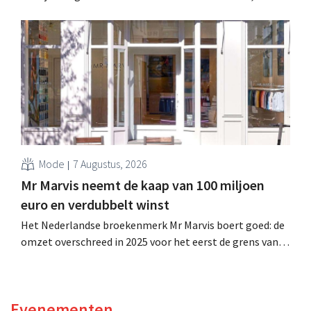
miljard dollar (ongeveer 1,7 miljard euro), wat 14% meer
is dan een jaar eerder. Na die beter dan verwachte start
verhoogt het bedrijf ook zijn vooruitzichten voor het
volledige boekjaar.
Mode
7 Augustus, 2026
Mr Marvis neemt de kaap van 100 miljoen
euro en verdubbelt winst
Het Nederlandse broekenmerk Mr Marvis boert goed: de
omzet overschreed in 2025 voor het eerst de grens van
100 miljoen euro en de winst verdubbelde. Hoge
marketinginvesteringen blijken te lonen.
Evenementen