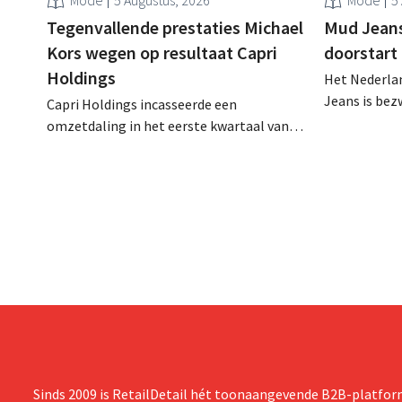
Tegenvallende prestaties Michael
Mud Jeans 
Kors wegen op resultaat Capri
doorstart
Holdings
Het Nederlan
Jeans is be
Capri Holdings incasseerde een
schuldenlast
omzetdaling in het eerste kwartaal van
aangevraagd
zijn gebroken boekjaar, met name als
evenwel dat 
gevolg van tegenvallende prestaties van
eindigt.
Michael Kors, ondanks sterke resultaten
van Jimmy Choo.
Sinds 2009 is RetailDetail hét toonaangevende B2B-platform