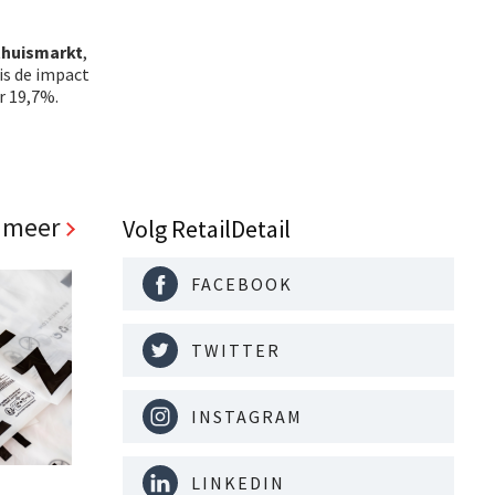
thuismarkt
,
 is de impact
r 19,7%.
 meer
Volg RetailDetail
FACEBOOK
TWITTER
INSTAGRAM
LINKEDIN