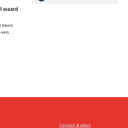
l waard
e beurs
p een
minder dan
dat
Contact & adres