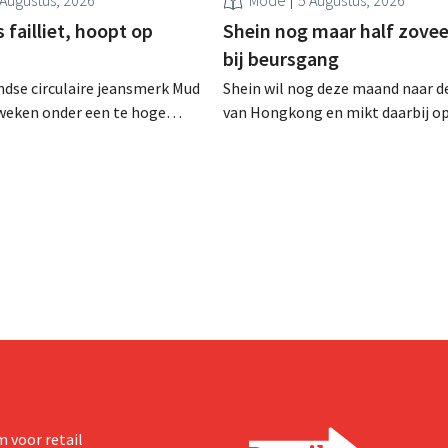
failliet, hoopt op
Shein nog maar half zovee
bij beursgang
dse circulaire jeansmerk Mud
Shein wil nog deze maand naar d
zweken onder een te hoge
van Hongkong en mikt daarbij o
 en heeft het faillissement
waardering van 30 tot 40 miljard
. CEO Dion Vijgeboom hoopt
Amerikaanse dollar. Dat is veel 
het verhaal hiermee niet
de modereus ooit waard was, om
nieuwe invoerheffingen de
winstgevendheid aantasten.
 voor retail