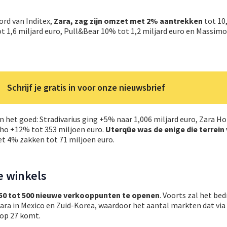
ord van Inditex,
Zara, zag zijn omzet met 2% aantrekken
tot 10,
t 1,6 miljard euro, Pull&Bear 10% tot 1,2 miljard euro en Massimo
Schrijf je gratis in voor onze nieuwsbrief
 het goed: Stradivarius ging +5% naar 1,006 miljard euro, Zara 
sho +12% tot 353 miljoen euro.
Uterqüe was de enige die terrein
t 4% zakken tot 71 miljoen euro.
e winkels
450 tot 500 nieuwe verkooppunten te openen
. Voorts zal het bed
ara in Mexico en Zuid-Korea, waardoor het aantal markten dat via
op 27 komt.