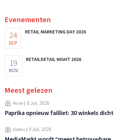
ooit waard was, omdat nieuwe invoerheffingen de
winstgevendheid aantasten.
Evenementen
RETAIL MARKETING DAY 2026
24
SEP
RETAILDETAIL NIGHT 2026
19
NOV
Meest gelezen
8 Juli, 2026
Mode
Paprika opnieuw failliet: 30 winkels dicht
9 Juli, 2026
Elektro
MediaMarkt wordt “meest betrouwbare