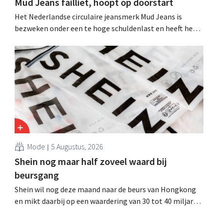
Mud Jeans failliet, hoopt op doorstart
Het Nederlandse circulaire jeansmerk Mud Jeans is
bezweken onder een te hoge schuldenlast en heeft het
faillissement aangevraagd. CEO Dion Vijgeboom hoopt
evenwel dat het verhaal hiermee niet eindigt.
Mode
5 Augustus, 2026
Shein nog maar half zoveel waard bij
beursgang
Shein wil nog deze maand naar de beurs van Hongkong
en mikt daarbij op een waardering van 30 tot 40 miljard
Amerikaanse dollar. Dat is veel minder dan de modereus