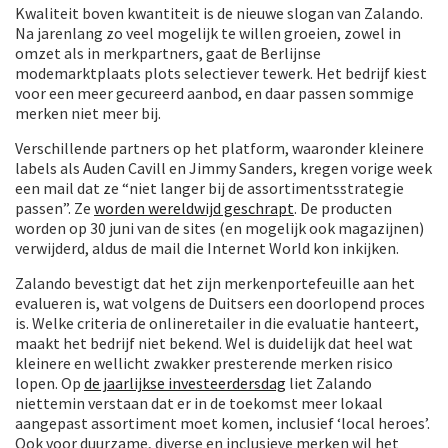
Kwaliteit boven kwantiteit is de nieuwe slogan van Zalando.
Na jarenlang zo veel mogelijk te willen groeien, zowel in
omzet als in merkpartners, gaat de Berlijnse
modemarktplaats plots selectiever tewerk. Het bedrijf kiest
voor een meer gecureerd aanbod, en daar passen sommige
merken niet meer bij.
Verschillende partners op het platform, waaronder kleinere
labels als Auden Cavill en Jimmy Sanders, kregen vorige week
een mail dat ze “niet langer bij de assortimentsstrategie
passen”. Ze
worden wereldwijd geschrapt
. De producten
worden op 30 juni van de sites (en mogelijk ook magazijnen)
verwijderd, aldus de mail die Internet World kon inkijken.
Zalando bevestigt dat het zijn merkenportefeuille aan het
evalueren is, wat volgens de Duitsers een doorlopend proces
is. Welke criteria de onlineretailer in die evaluatie hanteert,
maakt het bedrijf niet bekend. Wel is duidelijk dat heel wat
kleinere en wellicht zwakker presterende merken risico
lopen. Op
de jaarlijkse investeerdersdag
liet Zalando
niettemin verstaan dat er in de toekomst meer lokaal
aangepast assortiment moet komen, inclusief ‘local heroes’.
Ook voor duurzame, diverse en inclusieve merken wil het