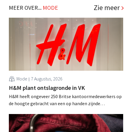
Zie meer
MEER OVER...
MODE
Mode
7 Augustus, 2026
H&M plant ontslagronde in VK
H&M heeft ongeveer 250 Britse kantoormedewerkers op
de hoogte gebracht van een op handen zijnde
reorganisatie die tot banenverlies kan leiden. De
sanering volgt op eerdere ingrepen in Nederland, België
en Spanje waarbij al honderden jobs verloren gingen.