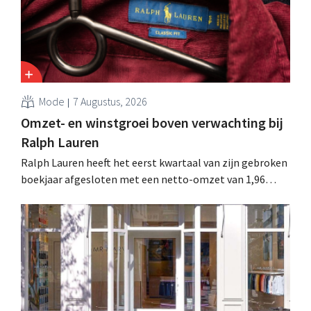
Mode
7 Augustus, 2026
Omzet- en winstgroei boven verwachting bij
Ralph Lauren
Ralph Lauren heeft het eerst kwartaal van zijn gebroken
boekjaar afgesloten met een netto-omzet van 1,96
miljard dollar (ongeveer 1,7 miljard euro), wat 14% meer
is dan een jaar eerder. Na die beter dan verwachte start
verhoogt het bedrijf ook zijn vooruitzichten voor het
volledige boekjaar.