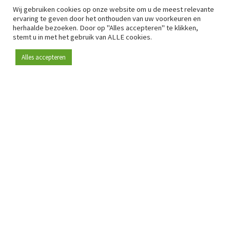
Wij gebruiken cookies op onze website om u de meest relevante
ervaring te geven door het onthouden van uw voorkeuren en
herhaalde bezoeken. Door op "Alles accepteren" te klikken,
stemt u in met het gebruik van ALLE cookies.
Alles accepteren
Sinds 2009 is RetailDetail hét toonaangevende B2B-
platform voor retail in Europa.
Als "100% trusted medium" en sterke retailcommunity biedt
RetailDetail professionals dagelijks betrouwbaar nieuws,
scherpe inzichten en relevante analyses uit de sector.
Daarnaast brengt RetailDetail de markt samen via
inspirerende events en exclusieve retailtours, waar