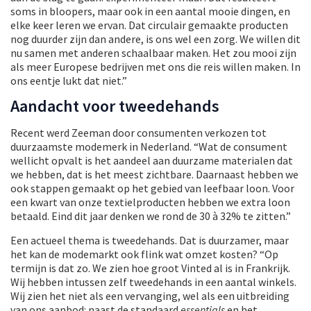
soms in bloopers, maar ook in een aantal mooie dingen, en
elke keer leren we ervan. Dat circulair gemaakte producten
nog duurder zijn dan andere, is ons wel een zorg. We willen dit
nu samen met anderen schaalbaar maken. Het zou mooi zijn
als meer Europese bedrijven met ons die reis willen maken. In
ons eentje lukt dat niet.”
Aandacht voor tweedehands
Recent werd Zeeman door consumenten verkozen tot
duurzaamste modemerk in Nederland. “Wat de consument
wellicht opvalt is het aandeel aan duurzame materialen dat
we hebben, dat is het meest zichtbare. Daarnaast hebben we
ook stappen gemaakt op het gebied van leefbaar loon. Voor
een kwart van onze textielproducten hebben we extra loon
betaald. Eind dit jaar denken we rond de 30 à 32% te zitten.”
Een actueel thema is tweedehands. Dat is duurzamer, maar
het kan de modemarkt ook flink wat omzet kosten? “Op
termijn is dat zo. We zien hoe groot Vinted al is in Frankrijk.
Wij hebben intussen zelf tweedehands in een aantal winkels.
Wij zien het niet als een vervanging, wel als een uitbreiding
van ons aanbod: naast de standaard
essentials
en het