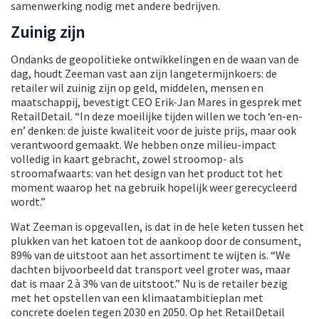
samenwerking nodig met andere bedrijven.
Zuinig zijn
Ondanks de geopolitieke ontwikkelingen en de waan van de
dag, houdt Zeeman vast aan zijn langetermijnkoers: de
retailer wil zuinig zijn op geld, middelen, mensen en
maatschappij, bevestigt CEO Erik-Jan Mares in gesprek met
RetailDetail. “In deze moeilijke tijden willen we toch ‘en-en-
en’ denken: de juiste kwaliteit voor de juiste prijs, maar ook
verantwoord gemaakt. We hebben onze milieu-impact
volledig in kaart gebracht, zowel stroomop- als
stroomafwaarts: van het design van het product tot het
moment waarop het na gebruik hopelijk weer gerecycleerd
wordt.”
Wat Zeeman is opgevallen, is dat in de hele keten tussen het
plukken van het katoen tot de aankoop door de consument,
89% van de uitstoot aan het assortiment te wijten is. “We
dachten bijvoorbeeld dat transport veel groter was, maar
dat is maar 2 à 3% van de uitstoot.” Nu is de retailer bezig
met het opstellen van een klimaatambitieplan met
concrete doelen tegen 2030 en 2050. Op het RetailDetail