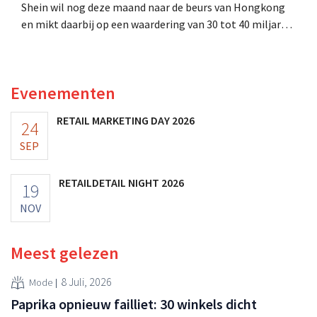
Shein wil nog deze maand naar de beurs van Hongkong
en mikt daarbij op een waardering van 30 tot 40 miljard
Amerikaanse dollar. Dat is veel minder dan de modereus
ooit waard was, omdat nieuwe invoerheffingen de
winstgevendheid aantasten.
Evenementen
RETAIL MARKETING DAY 2026
24
SEP
RETAILDETAIL NIGHT 2026
19
NOV
Meest gelezen
8 Juli, 2026
Mode
Paprika opnieuw failliet: 30 winkels dicht