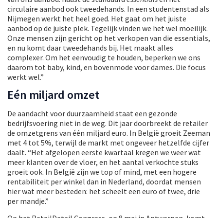
circulaire aanbod ook tweedehands. In een studentenstad als
Nijmegen werkt het heel goed. Het gaat om het juiste
aanbod op de juiste plek. Tegelijk vinden we het wel moeilijk.
Onze mensen zijn gericht op het verkopen van die essentials,
en nu komt daar tweedehands bij. Het maakt alles
complexer. Om het eenvoudig te houden, beperken we ons
daarom tot baby, kind, en bovenmode voor dames. Die focus
werkt wel.”
Eén miljard omzet
De aandacht voor duurzaamheid staat een gezonde
bedrijfsvoering niet in de weg. Dit jaar doorbreekt de retailer
de omzetgrens van één miljard euro. In België groeit Zeeman
met 4 tot 5%, terwijl de markt met ongeveer hetzelfde cijfer
daalt. “Het afgelopen eerste kwartaal kregen we weer wat
meer klanten over de vloer, en het aantal verkochte stuks
groeit ook. In België zijn we top of mind, met een hogere
rentabiliteit per winkel dan in Nederland, doordat mensen
hier wat meer besteden: het scheelt een euro of twee, drie
per mandje.”
Op het RetailDetail Congress, op 8 mei in Antwerpen, komt