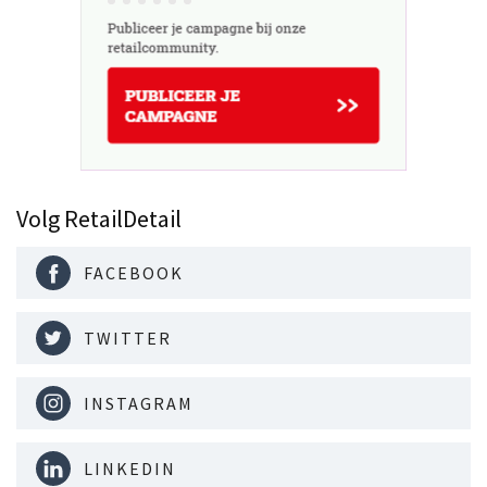
Volg RetailDetail
FACEBOOK
TWITTER
INSTAGRAM
LINKEDIN