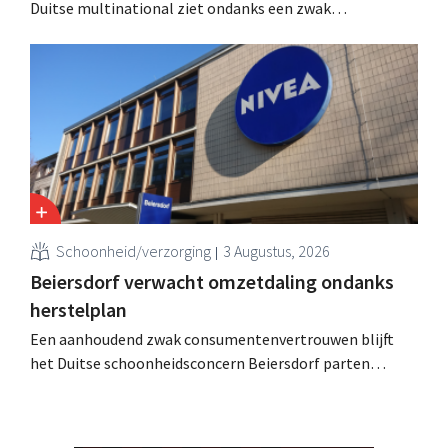
Duitse multinational ziet ondanks een zwak
consumentenvertrouwen groei voor de categorieën
haarverzorging en wasmiddelen en voert de
overnameactiviteiten op.
Schoonheid/verzorging
3 Augustus, 2026
Beiersdorf verwacht omzetdaling ondanks
herstelplan
Een aanhoudend zwak consumentenvertrouwen blijft
het Duitse schoonheidsconcern Beiersdorf parten
spelen. De multinational verwacht nu zelfs een lichte
omzetdaling voor het volledige boekjaar.