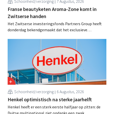
Schoonheid/verzorging
7 Augustus, 2026
Franse beautyketen Aroma-Zone komt in
Zwitserse handen
Het Zwitserse investeringsfonds Partners Group heeft
donderdag bekendgemaakt dat het exclusieve
onderhandelingen is aangegaan om het Franse
natuurlijke schoonheids- en wellnessmerk Aroma-Zone
over te nemen van de holding Eurazeo.
Schoonheid/verzorging
6 Augustus, 2026
Henkel optimistisch na sterke jaarhelft
Henkel heeft er een sterk eerste halfjaar op zitten: de
Duitse multinational ziet ondanks een zwak