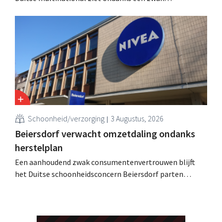
consumentenvertrouwen groei voor de categorieën
haarverzorging en wasmiddelen en voert de
overnameactiviteiten op.
Schoonheid/verzorging
3 Augustus, 2026
Beiersdorf verwacht omzetdaling ondanks
herstelplan
Een aanhoudend zwak consumentenvertrouwen blijft
het Duitse schoonheidsconcern Beiersdorf parten
spelen. De multinational verwacht nu zelfs een lichte
omzetdaling voor het volledige boekjaar.