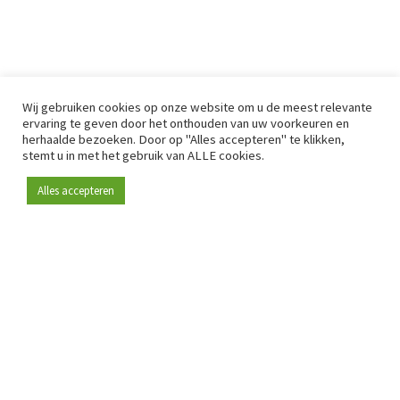
Wij gebruiken cookies op onze website om u de meest relevante
ervaring te geven door het onthouden van uw voorkeuren en
herhaalde bezoeken. Door op "Alles accepteren" te klikken,
stemt u in met het gebruik van ALLE cookies.
Alles accepteren
Sinds 2009 is RetailDetail hét toonaangevende B2B-
platform voor retail in Europa.
Als "100% trusted medium" en sterke retailcommunity biedt