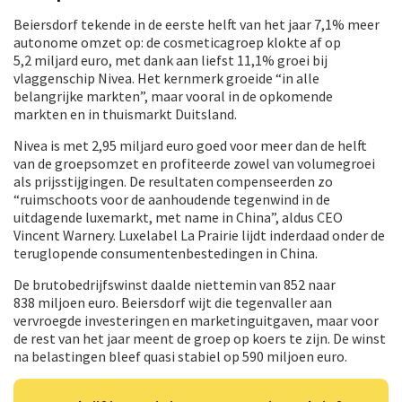
Beiersdorf tekende in de eerste helft van het jaar 7,1% meer
autonome omzet op: de cosmeticagroep klokte af op
5,2 miljard euro, met dank aan liefst 11,1% groei bij
vlaggenschip Nivea. Het kernmerk groeide “in alle
belangrijke markten”, maar vooral in de opkomende
markten en in thuismarkt Duitsland.
Nivea is met 2,95 miljard euro goed voor meer dan de helft
van de groepsomzet en profiteerde zowel van volumegroei
als prijsstijgingen. De resultaten compenseerden zo
“ruimschoots voor de aanhoudende tegenwind in de
uitdagende luxemarkt, met name in China”, aldus CEO
Vincent Warnery. Luxelabel La Prairie lijdt inderdaad onder de
teruglopende consumentenbestedingen in China.
De brutobedrijfswinst daalde niettemin van 852 naar
838 miljoen euro. Beiersdorf wijt die tegenvaller aan
vervroegde investeringen en marketinguitgaven, maar voor
de rest van het jaar meent de groep op koers te zijn. De winst
na belastingen bleef quasi stabiel op 590 miljoen euro.