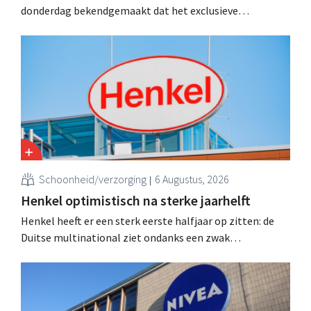
donderdag bekendgemaakt dat het exclusieve
onderhandelingen is aangegaan om het Franse
natuurlijke schoonheids- en wellnessmerk Aroma-Zone
over te nemen van de holding Eurazeo.
Schoonheid/verzorging
6 Augustus, 2026
Henkel optimistisch na sterke jaarhelft
Henkel heeft er een sterk eerste halfjaar op zitten: de
Duitse multinational ziet ondanks een zwak
consumentenvertrouwen groei voor de categorieën
haarverzorging en wasmiddelen en voert de
overnameactiviteiten op.