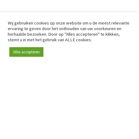
Wij gebruiken cookies op onze website om u de meest relevante
ervaring te geven door het onthouden van uw voorkeuren en
herhaalde bezoeken. Door op "Alles accepteren" te klikken,
stemt u in met het gebruik van ALLE cookies.
Alles accepteren
Sinds 2009 is RetailDetail hét toonaangevende B2B-
platform voor retail in Europa.
Als "100% trusted medium" en sterke retailcommunity biedt
RetailDetail professionals dagelijks betrouwbaar nieuws,
scherpe inzichten en relevante analyses uit de sector.