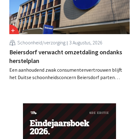
Schoonheid/verzorging
3 Augustus, 2026
Beiersdorf verwacht omzetdaling ondanks
herstelplan
Een aanhoudend zwak consumentenvertrouwen blijft
het Duitse schoonheidsconcern Beiersdorf parten
spelen. De multinational verwacht nu zelfs een lichte
omzetdaling voor het volledige boekjaar.