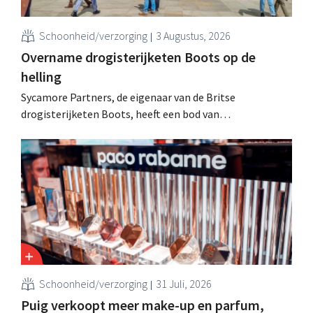
Schoonheid/verzorging
3 Augustus, 2026
Overname drogisterijketen Boots op de
helling
Sycamore Partners, de eigenaar van de Britse
drogisterijketen Boots, heeft een bod van
miljardairsfamilie Weston afgewezen, nadat een andere
overnamekandidaat zich terugtrok. De onzekerheid over
de toekomst van de retailer houdt aan.
Schoonheid/verzorging
31 Juli, 2026
Puig verkoopt meer make-up en parfum,