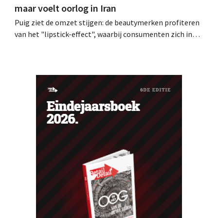
maar voelt oorlog in Iran
Puig ziet de omzet stijgen: de beautymerken profiteren
van het "lipstick-effect", waarbij consumenten zich in
onzekere tijden verwennen met laagdrempelige
aankopen zoals make-up. Het conflict in het Midden-
Oosten laat zich echter ook in negatieve zin voelen.