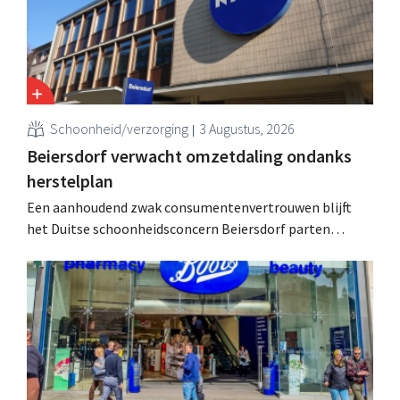
Schoonheid/verzorging
3 Augustus, 2026
Beiersdorf verwacht omzetdaling ondanks
herstelplan
Een aanhoudend zwak consumentenvertrouwen blijft
het Duitse schoonheidsconcern Beiersdorf parten
spelen. De multinational verwacht nu zelfs een lichte
omzetdaling voor het volledige boekjaar.