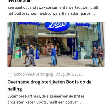
Een aanhoudend zwak consumentenvertrouwen blijft
het Duitse schoonheidsconcern Beiersdorf parten
spelen. De multinational verwacht nu zelfs een lichte
omzetdaling voor het volledige boekjaar.
Schoonheid/verzorging
3 Augustus, 2026
Overname drogisterijketen Boots op de
helling
Sycamore Partners, de eigenaar van de Britse
drogisterijketen Boots, heeft een bod van
miljardairsfamilie Weston afgewezen, nadat een andere