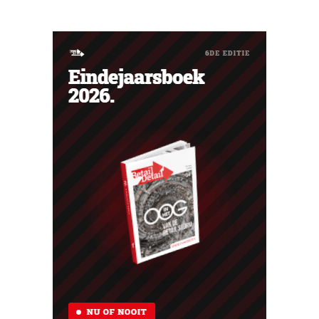
overnamekandidaat zich terugtrok. De onzekerheid over
de toekomst van de retailer houdt aan.