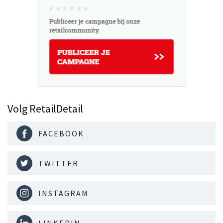
Volg RetailDetail
FACEBOOK
TWITTER
INSTAGRAM
LINKEDIN