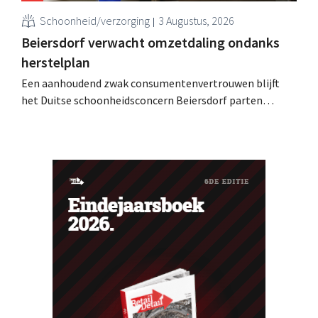
Schoonheid/verzorging
3 Augustus, 2026
Beiersdorf verwacht omzetdaling ondanks
herstelplan
Een aanhoudend zwak consumentenvertrouwen blijft
het Duitse schoonheidsconcern Beiersdorf parten
spelen. De multinational verwacht nu zelfs een lichte
omzetdaling voor het volledige boekjaar.