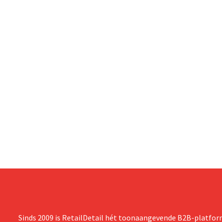
Sinds 2009 is RetailDetail hét toonaangevende B2B-platform