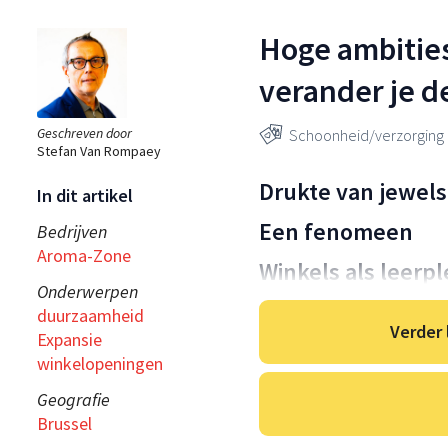
Hoge ambitie
verander je d
Geschreven door
Schoonheid/verzorging
Stefan Van Rompaey
Drukte van jewels
In dit artikel
Een fenomeen
Bedrijven
Aroma-Zone
Winkels als leerp
Onderwerpen
duurzaamheid
Verder 
Expansie
winkelopeningen
Geografie
Brussel