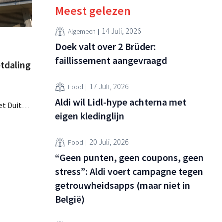
Meest gelezen
14 Juli, 2026
Algemeen
Doek valt over 2 Brüder:
faillissement aangevraagd
tdaling
17 Juli, 2026
Food
Aldi wil Lidl-hype achterna met
et Duitse
eigen kledinglijn
parten
ht nu
r het
20 Juli, 2026
Food
“Geen punten, geen coupons, geen
stress”: Aldi voert campagne tegen
getrouwheidsapps (maar niet in
België)