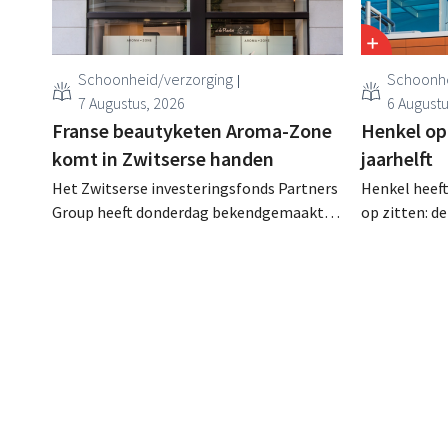
Schoonheid/verzorging
Schoonhe
7 Augustus, 2026
6 Augustu
Franse beautyketen Aroma-Zone
Henkel op
komt in Zwitserse handen
jaarhelft
Het Zwitserse investeringsfonds Partners
Henkel heeft
Group heeft donderdag bekendgemaakt
op zitten: d
dat het exclusieve onderhandelingen is
ondanks een
aangegaan om het Franse natuurlijke
consumenten
schoonheids- en wellnessmerk Aroma-
categorieën
Zone over te nemen van de holding
wasmiddelen
Eurazeo.
overnameacti