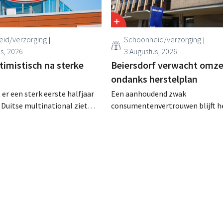
id/verzorging
Schoonheid/verzorging
s, 2026
3 Augustus, 2026
timistisch na sterke
Beiersdorf verwacht omze
ondanks herstelplan
 er een sterk eerste halfjaar
Een aanhoudend zwak
e Duitse multinational ziet
consumentenvertrouwen blijft h
 zwak
schoonheidsconcern Beiersdorf 
vertrouwen groei voor de
spelen. De multinational verwac
 haarverzorging en
zelfs een lichte omzetdaling voo
 en voert de
volledige boekjaar.
viteiten op.