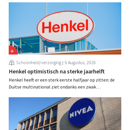
natuurlijke schoonheids- en wellnessmerk Aroma-Zone
over te nemen van de holding Eurazeo.
Schoonheid/verzorging
6 Augustus, 2026
Henkel optimistisch na sterke jaarhelft
Henkel heeft er een sterk eerste halfjaar op zitten: de
Duitse multinational ziet ondanks een zwak
consumentenvertrouwen groei voor de categorieën
haarverzorging en wasmiddelen en voert de
overnameactiviteiten op.