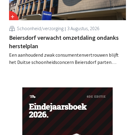
Schoonheid/verzorging
3 Augustus, 2026
Beiersdorf verwacht omzetdaling ondanks
herstelplan
Een aanhoudend zwak consumentenvertrouwen blijft
het Duitse schoonheidsconcern Beiersdorf parten
spelen. De multinational verwacht nu zelfs een lichte
omzetdaling voor het volledige boekjaar.