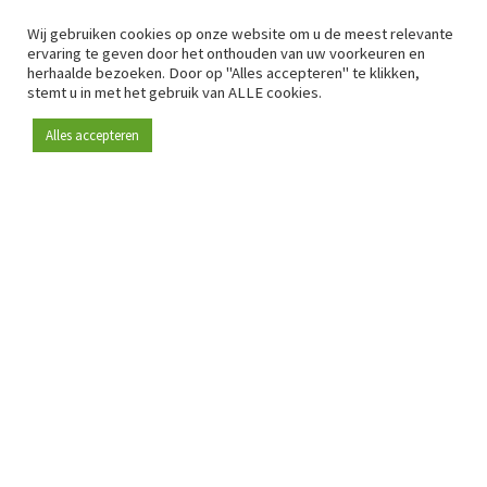
Wij gebruiken cookies op onze website om u de meest relevante
ervaring te geven door het onthouden van uw voorkeuren en
herhaalde bezoeken. Door op "Alles accepteren" te klikken,
stemt u in met het gebruik van ALLE cookies.
Alles accepteren
Sinds 2009 is RetailDetail hét toonaangevende B2B-
platform voor retail in Europa.
Als "100% trusted medium" en sterke retailcommunity biedt
RetailDetail professionals dagelijks betrouwbaar nieuws,
scherpe inzichten en relevante analyses uit de sector.
Daarnaast brengt RetailDetail de markt samen via
inspirerende events en exclusieve retailtours, waar