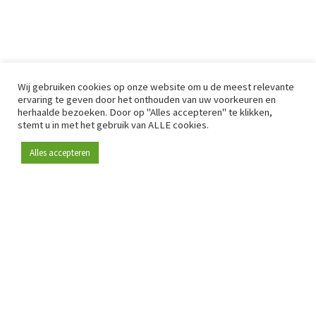
Wij gebruiken cookies op onze website om u de meest relevante
ervaring te geven door het onthouden van uw voorkeuren en
herhaalde bezoeken. Door op "Alles accepteren" te klikken,
stemt u in met het gebruik van ALLE cookies.
Alles accepteren
Sinds 2009 is RetailDetail hét toonaangevende B2B-
platform voor retail in Europa.
Als "100% trusted medium" en sterke retailcommunity biedt