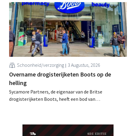
omzetdaling voor het volledige boekjaar.
Schoonheid/verzorging
3 Augustus, 2026
Overname drogisterijketen Boots op de
helling
Sycamore Partners, de eigenaar van de Britse
drogisterijketen Boots, heeft een bod van
miljardairsfamilie Weston afgewezen, nadat een andere
overnamekandidaat zich terugtrok. De onzekerheid over
de toekomst van de retailer houdt aan.