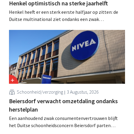
Henkel optimistisch na sterke jaarhelft
Henkel heeft er een sterk eerste halfjaar op zitten: de
Duitse multinational ziet ondanks een zwak
consumentenvertrouwen groei voor de categorieën
haarverzorging en wasmiddelen en voert de
overnameactiviteiten op.
Schoonheid/verzorging
3 Augustus, 2026
Beiersdorf verwacht omzetdaling ondanks
herstelplan
Een aanhoudend zwak consumentenvertrouwen blijft
het Duitse schoonheidsconcern Beiersdorf parten
spelen. De multinational verwacht nu zelfs een lichte