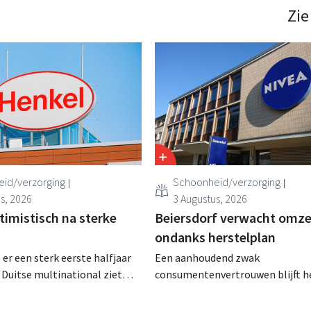
Zie
id/verzorging
Schoonheid/verzorging
s, 2026
3 Augustus, 2026
timistisch na sterke
Beiersdorf verwacht omze
ondanks herstelplan
 er een sterk eerste halfjaar
Een aanhoudend zwak
e Duitse multinational ziet
consumentenvertrouwen blijft h
 zwak
schoonheidsconcern Beiersdorf 
vertrouwen groei voor de
spelen. De multinational verwac