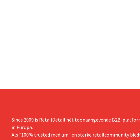
Sinds 2009 is RetailDetail hét toonaangevende B2B-platform
in Europa.
Als "100% trusted medium" en sterke retailcommunity biedt