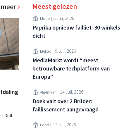
Meest gelezen
 meer
8 Juli, 2026
Mode
Paprika opnieuw failliet: 30 winkels
dicht
9 Juli, 2026
Elektro
MediaMarkt wordt “meest
betrouwbare techplatform van
Europa”
tdaling
14 Juli, 2026
Algemeen
Doek valt over 2 Brüder:
faillissement aangevraagd
et Duitse
parten
17 Juli, 2026
Food
ht nu