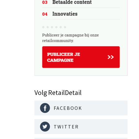
Volg RetailDetail
FACEBOOK
TWITTER