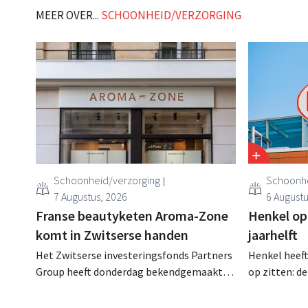
MEER OVER...
SCHOONHEID/VERZORGING
Schoonheid/verzorging
Schoonhe
7 Augustus, 2026
6 Augustu
Franse beautyketen Aroma-Zone
Henkel op
komt in Zwitserse handen
jaarhelft
Het Zwitserse investeringsfonds Partners
Henkel heeft
Group heeft donderdag bekendgemaakt
op zitten: d
dat het exclusieve onderhandelingen is
ondanks een
aangegaan om het Franse natuurlijke
consumenten