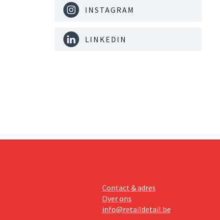
INSTAGRAM
LINKEDIN
Contact & adres
Over ons
info@retaildetail.be