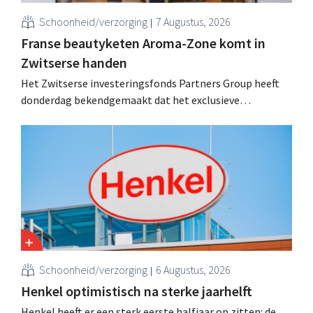
Schoonheid/verzorging
7 Augustus, 2026
Franse beautyketen Aroma-Zone komt in
Zwitserse handen
Het Zwitserse investeringsfonds Partners Group heeft
donderdag bekendgemaakt dat het exclusieve
onderhandelingen is aangegaan om het Franse
natuurlijke schoonheids- en wellnessmerk Aroma-Zone
over te nemen van de holding Eurazeo.
Schoonheid/verzorging
6 Augustus, 2026
Henkel optimistisch na sterke jaarhelft
Henkel heeft er een sterk eerste halfjaar op zitten: de