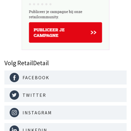
Volg RetailDetail
FACEBOOK
TWITTER
INSTAGRAM
LINKEDIN