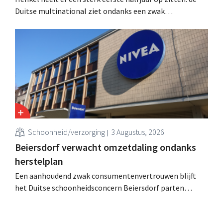
Duitse multinational ziet ondanks een zwak
consumentenvertrouwen groei voor de categorieën
haarverzorging en wasmiddelen en voert de
overnameactiviteiten op.
Schoonheid/verzorging
3 Augustus, 2026
Beiersdorf verwacht omzetdaling ondanks
herstelplan
Een aanhoudend zwak consumentenvertrouwen blijft
het Duitse schoonheidsconcern Beiersdorf parten
spelen. De multinational verwacht nu zelfs een lichte
omzetdaling voor het volledige boekjaar.