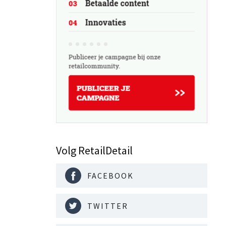
r het
Volg RetailDetail
FACEBOOK
TWITTER