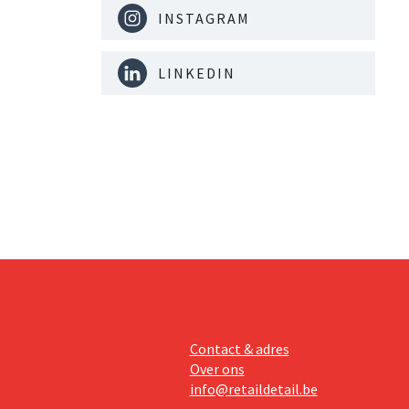
INSTAGRAM
LINKEDIN
Contact & adres
Over ons
info@retaildetail.be