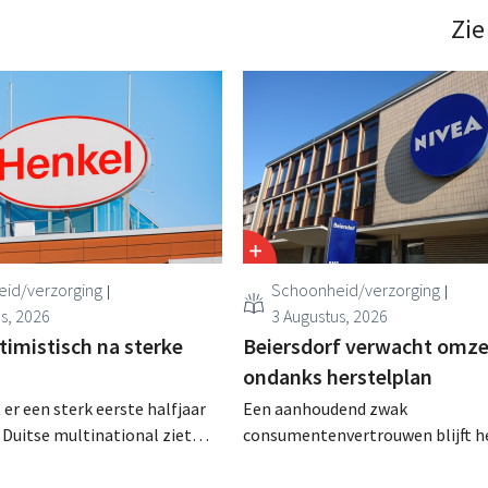
Zie
id/verzorging
Schoonheid/verzorging
s, 2026
3 Augustus, 2026
timistisch na sterke
Beiersdorf verwacht omze
ondanks herstelplan
 er een sterk eerste halfjaar
Een aanhoudend zwak
e Duitse multinational ziet
consumentenvertrouwen blijft h
 zwak
schoonheidsconcern Beiersdorf 
vertrouwen groei voor de
spelen. De multinational verwac