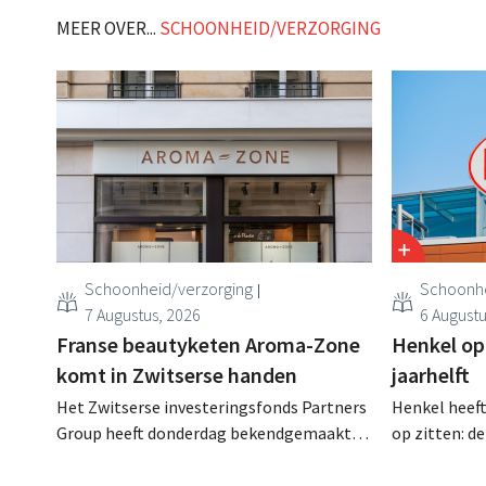
MEER OVER...
SCHOONHEID/VERZORGING
Schoonheid/verzorging
Schoonhe
7 Augustus, 2026
6 Augustu
Franse beautyketen Aroma-Zone
Henkel op
komt in Zwitserse handen
jaarhelft
Het Zwitserse investeringsfonds Partners
Henkel heeft
Group heeft donderdag bekendgemaakt
op zitten: d
dat het exclusieve onderhandelingen is
ondanks een
aangegaan om het Franse natuurlijke
consumenten