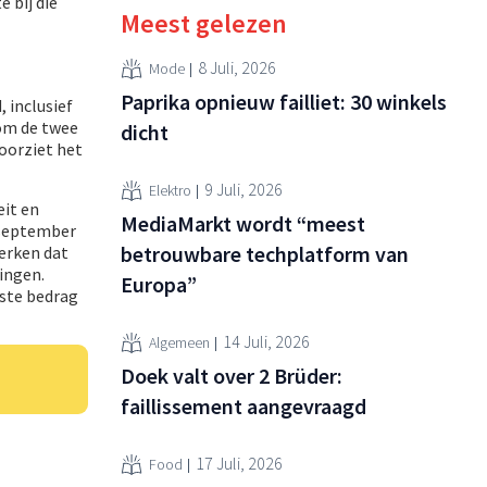
 bij die
Meest gelezen
8 Juli, 2026
Mode
Paprika opnieuw failliet: 30 winkels
 inclusief
om de twee
dicht
voorziet het
9 Juli, 2026
Elektro
eit en
MediaMarkt wordt “meest
n september
betrouwbare techplatform van
erken dat
singen.
Europa”
aste bedrag
14 Juli, 2026
Algemeen
Doek valt over 2 Brüder:
faillissement aangevraagd
17 Juli, 2026
Food