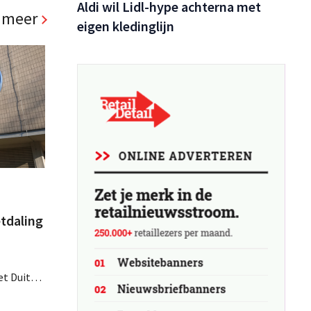
Aldi wil Lidl-hype achterna met
 meer
eigen kledinglijn
tdaling
et Duitse
parten
ht nu