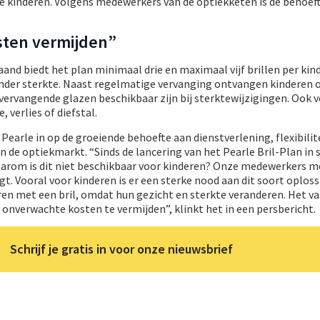
e kinderen. Volgens medewerkers van de optiekketen is de behoefte
ten vermijden”
and biedt het plan minimaal drie en maximaal vijf brillen per kind,
nder sterkte. Naast regelmatige vervanging ontvangen kinderen 
l vervangende glazen beschikbaar zijn bij sterktewijzigingen. Ook 
, verlies of diefstal.
Pearle in op de groeiende behoefte aan dienstverlening, flexibilit
n de optiekmarkt. “Sinds de lancering van het Pearle Bril-Plan i
waarom is dit niet beschikbaar voor kinderen? Onze medewerkers m
gt. Vooral voor kinderen is er een sterke nood aan dit soort oplos
ren met een bril, omdat hun gezicht en sterkte veranderen. Het v
onverwachte kosten te vermijden”, klinkt het in een persbericht.
Schrijf je gratis in voor onze nieuwsbrief