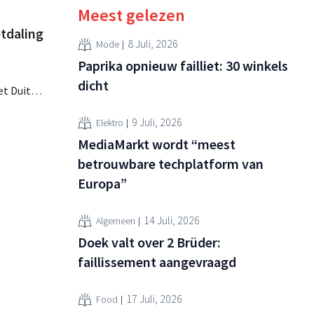
Meest gelezen
tdaling
8 Juli, 2026
Mode
Paprika opnieuw failliet: 30 winkels
dicht
et Duitse
parten
9 Juli, 2026
Elektro
ht nu
r het
MediaMarkt wordt “meest
betrouwbare techplatform van
Europa”
14 Juli, 2026
Algemeen
Doek valt over 2 Brüder:
faillissement aangevraagd
17 Juli, 2026
Food