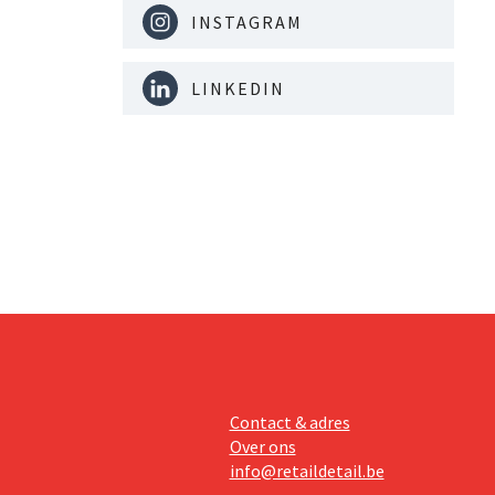
INSTAGRAM
LINKEDIN
Contact & adres
Over ons
info@retaildetail.be