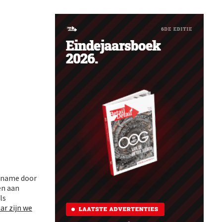
ername door
en aan
ls
ar zijn we