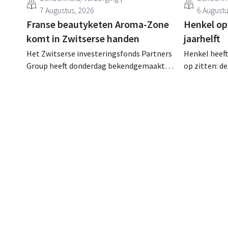
7 Augustus, 2026
6 Augustu
Franse beautyketen Aroma-Zone
Henkel op
komt in Zwitserse handen
jaarhelft
Het Zwitserse investeringsfonds Partners
Henkel heeft
Group heeft donderdag bekendgemaakt
op zitten: d
dat het exclusieve onderhandelingen is
ondanks een
aangegaan om het Franse natuurlijke
consumenten
schoonheids- en wellnessmerk Aroma-
categorieën
Zone over te nemen van de holding
wasmiddelen
Eurazeo.
overnameacti