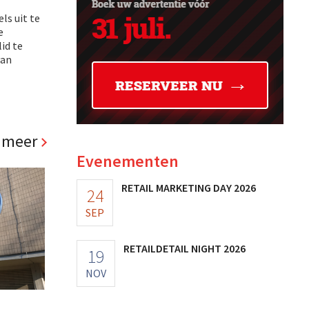
ls uit te
e
id te
van
 meer
Evenementen
RETAIL MARKETING DAY 2026
24
SEP
RETAILDETAIL NIGHT 2026
19
NOV