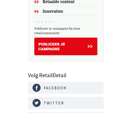
Volg RetailDetail
FACEBOOK
TWITTER