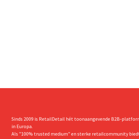
Sinds 2009 is RetailDetail hét toonaangevende B2B-platform
in Europa.
Als "100% trusted medium" en sterke retailcommunity biedt