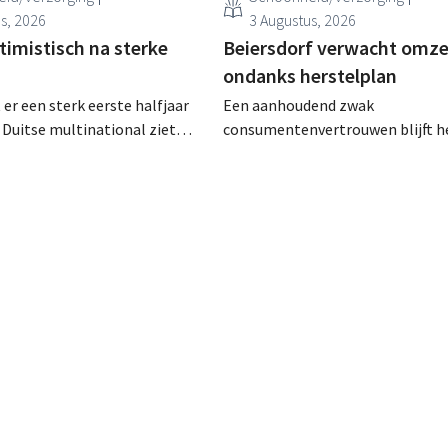
s, 2026
3 Augustus, 2026
timistisch na sterke
Beiersdorf verwacht omze
ondanks herstelplan
 er een sterk eerste halfjaar
Een aanhoudend zwak
e Duitse multinational ziet
consumentenvertrouwen blijft h
 zwak
schoonheidsconcern Beiersdorf 
vertrouwen groei voor de
spelen. De multinational verwac
 haarverzorging en
zelfs een lichte omzetdaling voo
 en voert de
volledige boekjaar.
viteiten op.