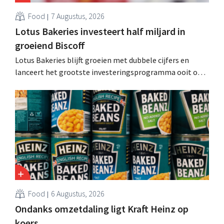
Food
7 Augustus, 2026
Lotus Bakeries investeert half miljard in
groeiend Biscoff
Lotus Bakeries blijft groeien met dubbele cijfers en
lanceert het grootste investeringsprogramma ooit om
de productiecapaciteit voor Biscoff uit te breiden: “We
moeten dit momentum grijpen”.
Food
6 Augustus, 2026
Ondanks omzetdaling ligt Kraft Heinz op
koers