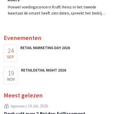
Hoewel voedingsconcern Kraft Heinz in het tweede
kwartaal de omzet heeft zien dalen, spreekt het bedrijf
toch van beter dan verwachte resultaten. De
multinational verhoogt de investeringen en de
vooruitzichten.
Evenementen
RETAIL MARKETING DAY 2026
24
SEP
RETAILDETAIL NIGHT 2026
19
NOV
Meest gelezen
14 Juli, 2026
Algemeen
Doek valt over 2 Brüder: faillissement