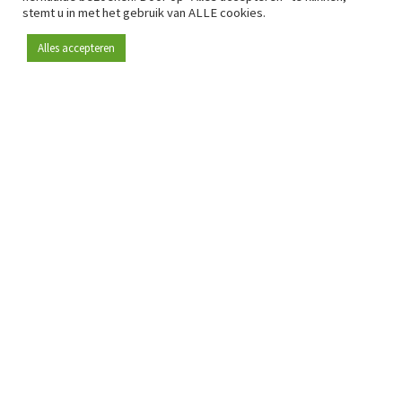
stemt u in met het gebruik van ALLE cookies.
Alles accepteren
Sinds 2009 is RetailDetail hét toonaangevende B2B-
platform voor retail in Europa.
Als "100% trusted medium" en sterke retailcommunity biedt
RetailDetail professionals dagelijks betrouwbaar nieuws,
scherpe inzichten en relevante analyses uit de sector.
Daarnaast brengt RetailDetail de markt samen via
inspirerende events en exclusieve retailtours, waar
kennisdeling, netwerking en innovatie centraal staan.