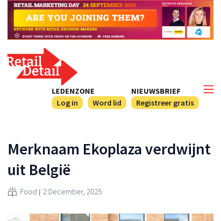
LEDENZONE
NIEUWSBRIEF
Log in
Word lid
Registreer gratis
Merknaam Ekoplaza verdwijnt
uit België
Food
2 December, 2025