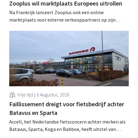
Zooplus wil marktplaats Europees uitrollen
Na Frankrijk lanceert Zooplus ook een online
marktplaats voor externe verkooppartners op zijn
Duitse thuismarkt. De komende jaren wil de webwinkel
voor huisdierbenodigdheden dat model stapsgewijs
uitbreiden naar andere landen.
Vrije tijd
6 Augustus, 2026
Faillissement dreigt voor fietsbedrijf achter
Batavus en Sparta
Accell, het Nederlandse fietsconcern achter merken als
Batavus, Sparta, Koga en Babboe, heeft uitstel van
betaling gekregen, wat vaak de voorbode is van een