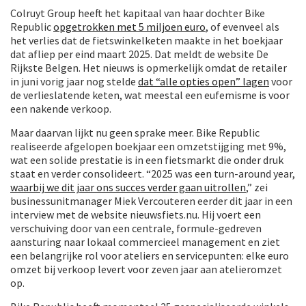
Colruyt Group heeft het kapitaal van haar dochter Bike
Republic
opgetrokken met 5 miljoen euro
, of evenveel als
het verlies dat de fietswinkelketen maakte in het boekjaar
dat afliep per eind maart 2025. Dat meldt de website De
Rijkste Belgen. Het nieuws is opmerkelijk omdat de retailer
in juni vorig jaar nog stelde
dat “alle opties open” lagen
voor
de verlieslatende keten, wat meestal een eufemisme is voor
een nakende verkoop.
Maar daarvan lijkt nu geen sprake meer. Bike Republic
realiseerde afgelopen boekjaar een omzetstijging met 9%,
wat een solide prestatie is in een fietsmarkt die onder druk
staat en verder consolideert. “2025 was een turn-around year,
waarbij we dit jaar ons succes verder gaan uitrollen
,” zei
businessunitmanager Miek Vercouteren eerder dit jaar in een
interview met de website nieuwsfiets.nu. Hij voert een
verschuiving door van een centrale, formule-gedreven
aansturing naar lokaal commercieel management en ziet
een belangrijke rol voor ateliers en servicepunten: elke euro
omzet bij verkoop levert voor zeven jaar aan atelieromzet
op.