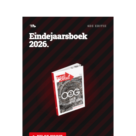
faillissement. Overnamegesprekken met een
Singaporese investeringsmaatschappij sprongen af.