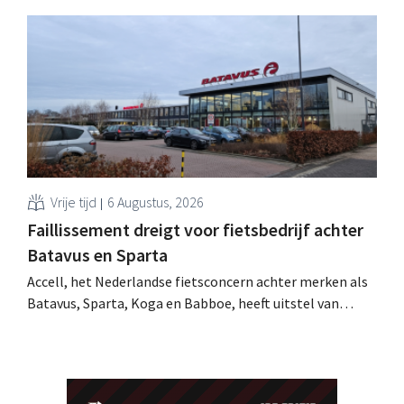
Duitse thuismarkt. De komende jaren wil de webwinkel
voor huisdierbenodigdheden dat model stapsgewijs
uitbreiden naar andere landen.
Vrije tijd
6 Augustus, 2026
Faillissement dreigt voor fietsbedrijf achter
Batavus en Sparta
Accell, het Nederlandse fietsconcern achter merken als
Batavus, Sparta, Koga en Babboe, heeft uitstel van
betaling gekregen, wat vaak de voorbode is van een
faillissement. Overnamegesprekken met een
Singaporese investeringsmaatschappij sprongen af.