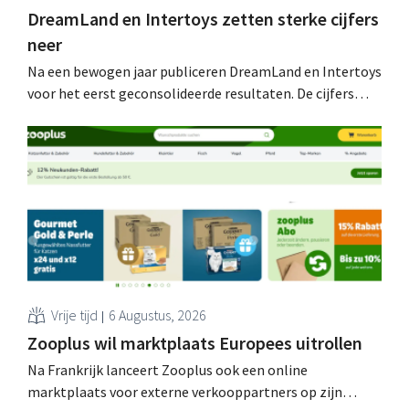
DreamLand en Intertoys zetten sterke cijfers
neer
Na een bewogen jaar publiceren DreamLand en Intertoys
voor het eerst geconsolideerde resultaten. De cijfers
stemmen CEO Koen Nolmans tot tevredenheid: hij
spreekt van een “historisch sterk resultaat”.
Vrije tijd
6 Augustus, 2026
Zooplus wil marktplaats Europees uitrollen
Na Frankrijk lanceert Zooplus ook een online
marktplaats voor externe verkooppartners op zijn