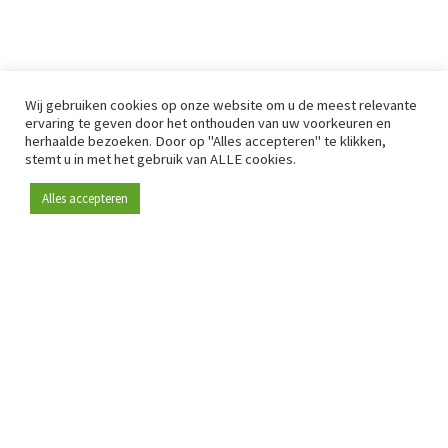
Wij gebruiken cookies op onze website om u de meest relevante
ervaring te geven door het onthouden van uw voorkeuren en
herhaalde bezoeken. Door op "Alles accepteren" te klikken,
stemt u in met het gebruik van ALLE cookies.
Alles accepteren
Sinds 2009 is RetailDetail hét toonaangevende B2B-
platform voor retail in Europa.
Als "100% trusted medium" en sterke retailcommunity biedt