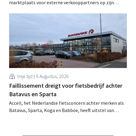
marktplaats voor externe verkooppartners op zijn
Duitse thuismarkt. De komende jaren wil de webwinkel
voor huisdierbenodigdheden dat model stapsgewijs
uitbreiden naar andere landen.
Vrije tijd
6 Augustus, 2026
Faillissement dreigt voor fietsbedrijf achter
Batavus en Sparta
Accell, het Nederlandse fietsconcern achter merken als
Batavus, Sparta, Koga en Babboe, heeft uitstel van
betaling gekregen, wat vaak de voorbode is van een
faillissement. Overnamegesprekken met een
Singaporese investeringsmaatschappij sprongen af.