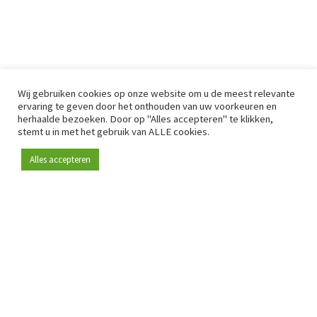
Wij gebruiken cookies op onze website om u de meest relevante
ervaring te geven door het onthouden van uw voorkeuren en
herhaalde bezoeken. Door op "Alles accepteren" te klikken,
stemt u in met het gebruik van ALLE cookies.
Alles accepteren
Sinds 2009 is RetailDetail hét toonaangevende B2B-
platform voor retail in Europa.