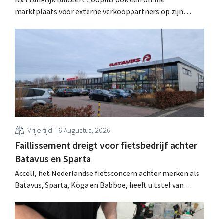
marktplaats voor externe verkooppartners op zijn
Duitse thuismarkt. De komende jaren wil de webwinkel
voor huisdierbenodigdheden dat model stapsgewijs
uitbreiden naar andere landen.
Vrije tijd
6 Augustus, 2026
Faillissement dreigt voor fietsbedrijf achter
Batavus en Sparta
Accell, het Nederlandse fietsconcern achter merken als
Batavus, Sparta, Koga en Babboe, heeft uitstel van
betaling gekregen, wat vaak de voorbode is van een
faillissement. Overnamegesprekken met een