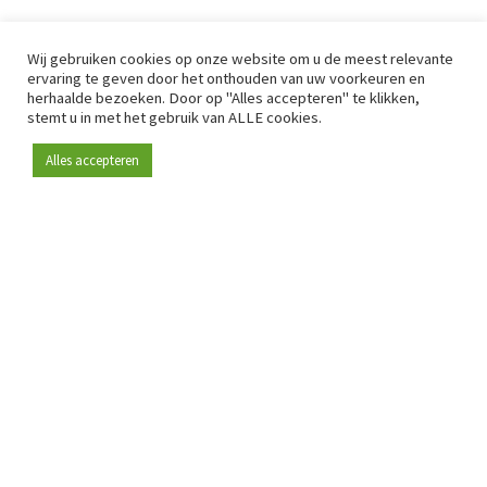
Wij gebruiken cookies op onze website om u de meest relevante
ervaring te geven door het onthouden van uw voorkeuren en
herhaalde bezoeken. Door op "Alles accepteren" te klikken,
stemt u in met het gebruik van ALLE cookies.
Alles accepteren
Sinds 2009 is RetailDetail hét toonaangevende B2B-
platform voor retail in Europa.
Als "100% trusted medium" en sterke retailcommunity biedt
RetailDetail professionals dagelijks betrouwbaar nieuws,
scherpe inzichten en relevante analyses uit de sector.
Daarnaast brengt RetailDetail de markt samen via