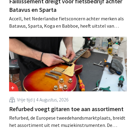
Faillissement dreigt voor fietsbedrijf achter
Batavus en Sparta
Accell, het Nederlandse fietsconcern achter merken als
Batavus, Sparta, Koga en Babboe, heeft uitstel van
betaling gekregen, wat vaak de voorbode is van een
faillissement. Overnamegesprekken met een
Singaporese investeringsmaatschappij sprongen af.
Vrije tijd
4 Augustus, 2026
Refurbed voegt gitaren toe aan assortiment
Refurbed, de Europese tweedehandsmarktplaats, breidt
het assortiment uit met muziekinstrumenten. De
nieuwe categorie start met gitaren en zal in de loop van