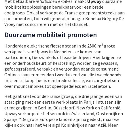
Met betaalbare
refurbished
e-bikes maakt
Upway
duurzame
mobiliteitsoplossingen bereikbaar voor een brede
doelgroep. Ook al verkoopt de Franse groep rechtstreeks aan
consumenten, toch wil general manager Benelux Grégory De
Vroey niet concurreren met de fietshandel.
Duurzame mobiliteit promoten
Honderden elektrische fietsen staan in de 2500 m² grote
werkplaats van Upway in Mechelen: ze komen van
particulieren, fietswinkels of leasebedrijven. Hier krijgen ze
een onderhoudsbeurt of herstelling, worden ze gewassen,
gefotografeerd, verpakt en verzonden naar de consument.
Online staan er meer dan tweeduizend van die tweedehands
fietsen te koop: het is een brede selectie, van cargofietsen
over mountainbikes tot speedpedelecs en racefietsen.
Het gaat snel voor de Franse groep, die drie jaar geleden van
start ging met een eerste werkplaats in Parijs. Intussen zijn
er magazijnen in Berlijn, Düsseldorf, New York en Californië.
Upway verkoopt de fietsen ook in Zwitserland, Oostenrijk en
Spanje. “De grote Europese landen zijn nu gedekt, maar we
kijken ook naar het Verenigd Koninkrijk en naar Azië. Meer