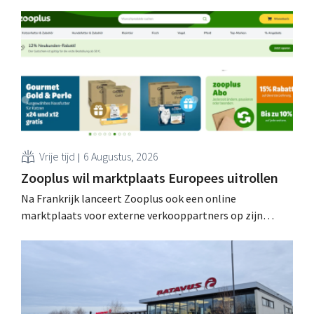
Vrije tijd
6 Augustus, 2026
Zooplus wil marktplaats Europees uitrollen
Na Frankrijk lanceert Zooplus ook een online
marktplaats voor externe verkooppartners op zijn
Duitse thuismarkt. De komende jaren wil de webwinkel
voor huisdierbenodigdheden dat model stapsgewijs
uitbreiden naar andere landen. Met inzet van AI Zooplus,
het online platform voor huisdierbenodigdheden met
hoofdzetel in München, kondigt de lancering aan van