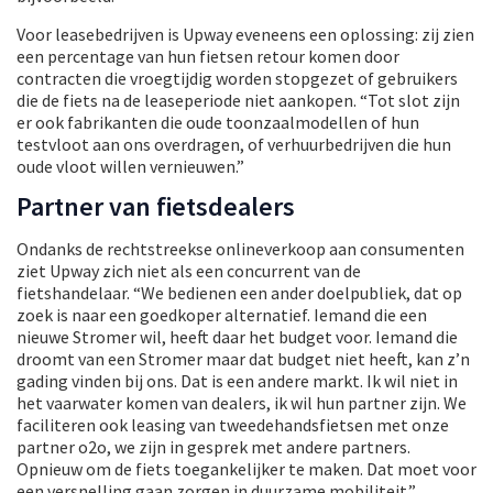
Voor leasebedrijven is Upway eveneens een oplossing: zij zien
een percentage van hun fietsen retour komen door
contracten die vroegtijdig worden stopgezet of gebruikers
die de fiets na de leaseperiode niet aankopen. “Tot slot zijn
er ook fabrikanten die oude toonzaalmodellen of hun
testvloot aan ons overdragen, of verhuurbedrijven die hun
oude vloot willen vernieuwen.”
Partner van fietsdealers
Ondanks de rechtstreekse onlineverkoop aan consumenten
ziet Upway zich niet als een concurrent van de
fietshandelaar. “We bedienen een ander doelpubliek, dat op
zoek is naar een goedkoper alternatief. Iemand die een
nieuwe Stromer wil, heeft daar het budget voor. Iemand die
droomt van een Stromer maar dat budget niet heeft, kan z’n
gading vinden bij ons. Dat is een andere markt. Ik wil niet in
het vaarwater komen van dealers, ik wil hun partner zijn. We
faciliteren ook leasing van tweedehandsfietsen met onze
partner o2o, we zijn in gesprek met andere partners.
Opnieuw om de fiets toegankelijker te maken. Dat moet voor
een versnelling gaan zorgen in duurzame mobiliteit.”