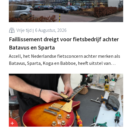
een...
Vrije tijd
6 Augustus, 2026
Faillissement dreigt voor fietsbedrijf achter
Batavus en Sparta
Accell, het Nederlandse fietsconcern achter merken als
Batavus, Sparta, Koga en Babboe, heeft uitstel van
betaling gekregen, wat vaak de voorbode is van een
faillissement. Overnamegesprekken met een
Singaporese investeringsmaatschappij sprongen af.