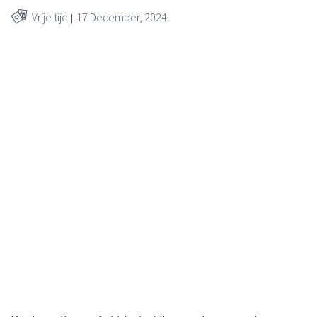
Vrije tijd
17 December, 2024
Grégory De Vroey, Upway