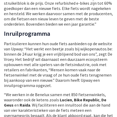
struikelblok is de prijs. Onze refurbished e-bikes zijn tot 60%
goedkoper dan een nieuwe fiets. Elke fiets wordt nagekeken
en hersteld. We werken daarvoor samen met de producenten,
om die fietsen een nieuw leven te geven met de beste
onderdelen. Bovendien bieden we een jaar garantie.”
Inruilprogramma
Particulieren kunnen hun oude fiets aanbieden op de website
van Upway: “Het werkt een beetje zoals bij wijkopenautos.be:
binnen de 24 uur krijg je een vrijblijvend bod van ons”, zegt De
Vroey. Het bedrijf wil daarnaast een duurzaam ecosysteem
opbouwen met alle spelers van de fietsindustrie, ook met
retailers en fabrikanten, “Mensen komen vaak naar de
fietsenwinkel met de vraag of ze hun oude fiets terugnemen
bij aankoop van een nieuwe.” Daarom heeft Upway een
inruilprogramma opgezet.
“We werken in de Benelux samen met 850 fietsenwinkels,
waaronder ook de ketens zoals
Lucien
,
Bike Republic
,
De
Geus
en
Raida
. Wij faciliteren een inruiltool die aan de hand
van vier karakteristieken van de fiets meteen een
overnameprijs bepaalt. Als de klant akkoord gaat, kan die het