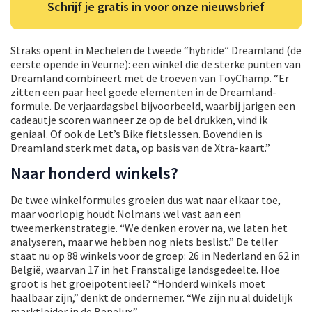
Schrijf je gratis in voor onze nieuwsbrief
Straks opent in Mechelen de tweede “hybride” Dreamland (de
eerste opende in Veurne): een winkel die de sterke punten van
Dreamland combineert met de troeven van ToyChamp. “Er
zitten een paar heel goede elementen in de Dreamland-
formule. De verjaardagsbel bijvoorbeeld, waarbij jarigen een
cadeautje scoren wanneer ze op de bel drukken, vind ik
geniaal. Of ook de Let’s Bike fietslessen. Bovendien is
Dreamland sterk met data, op basis van de Xtra-kaart.”
Naar honderd winkels?
De twee winkelformules groeien dus wat naar elkaar toe,
maar voorlopig houdt Nolmans wel vast aan een
tweemerkenstrategie. “We denken erover na, we laten het
analyseren, maar we hebben nog niets beslist.” De teller
staat nu op 88 winkels voor de groep: 26 in Nederland en 62 in
België, waarvan 17 in het Franstalige landsgedeelte. Hoe
groot is het groeipotentieel? “Honderd winkels moet
haalbaar zijn,” denkt de ondernemer. “We zijn nu al duidelijk
marktleider in de Benelux.”