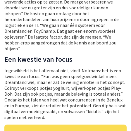
wervende acties op te zetten. De marge verbeteren we
doordat we nu groter zijn en dus voordeliger kunnen
inkopen.” De kosten gaan omlaag door het
heronderhandelen van huurprijzen en door ingrepen in de
logistiek en de IT. “We gaan naar één systeem voor
Dreamland en ToyChamp. Dat gaat een enorm voordeel
opleveren.” De laatste factor, dat zijn de mensen. “We
hebben erop aangedrongen dat de kennis aan boord zou
blijven.”
Een kwestie van focus
Ingewikkeld is het allemaal niet, vindt Nolmans: het is een
kwestie van focus. “Fun was geen speelgoedwinkel meer.
Dreamland wel, maar er zat te weinig emotie in het concept.
Colruyt verkoopt potjes yoghurt, wij verkopen potjes Play-
Doh. Dat zijn ook potjes, maar de beleving is totaal anders.”
Ondanks het falen van heel wat concurrenten in de Benelux
en in Europa, ziet de retailer het potentieel. Gen Alpha is wat
digitaal vermoeid geraakt, en volwassen “kidults” zijn het
spelen niet verleerd.