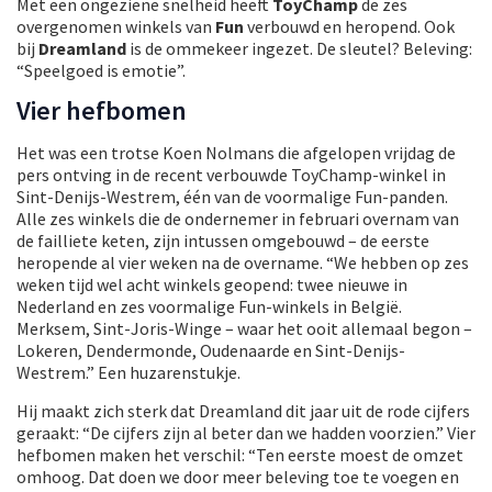
Met een ongeziene snelheid heeft
ToyChamp
de zes
overgenomen winkels van
Fun
verbouwd en heropend. Ook
bij
Dreamland
is de ommekeer ingezet. De sleutel? Beleving:
“Speelgoed is emotie”.
Vier hefbomen
Het was een trotse Koen Nolmans die afgelopen vrijdag de
pers ontving in de recent verbouwde ToyChamp-winkel in
Sint-Denijs-Westrem, één van de voormalige Fun-panden.
Alle zes winkels die de ondernemer in februari overnam van
de failliete keten, zijn intussen omgebouwd – de eerste
heropende al vier weken na de overname. “We hebben op zes
weken tijd wel acht winkels geopend: twee nieuwe in
Nederland en zes voormalige Fun-winkels in België.
Merksem, Sint-Joris-Winge – waar het ooit allemaal begon –
Lokeren, Dendermonde, Oudenaarde en Sint-Denijs-
Westrem.” Een huzarenstukje.
Hij maakt zich sterk dat Dreamland dit jaar uit de rode cijfers
geraakt: “De cijfers zijn al beter dan we hadden voorzien.” Vier
hefbomen maken het verschil: “Ten eerste moest de omzet
omhoog. Dat doen we door meer beleving toe te voegen en