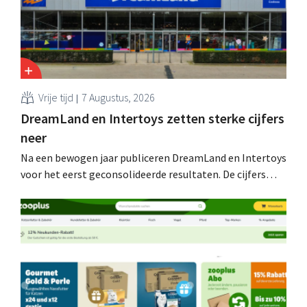
Vrije tijd
7 Augustus, 2026
DreamLand en Intertoys zetten sterke cijfers
neer
Na een bewogen jaar publiceren DreamLand en Intertoys
voor het eerst geconsolideerde resultaten. De cijfers
stemmen CEO Koen Nolmans tot tevredenheid: hij
spreekt van een “historisch sterk resultaat”.