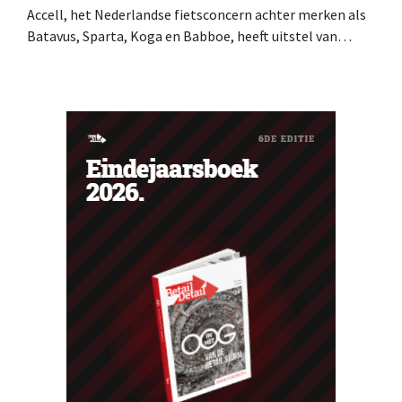
Accell, het Nederlandse fietsconcern achter merken als
Batavus, Sparta, Koga en Babboe, heeft uitstel van
betaling gekregen, wat vaak de voorbode is van een
faillissement. Overnamegesprekken met een
Singaporese investeringsmaatschappij sprongen af.