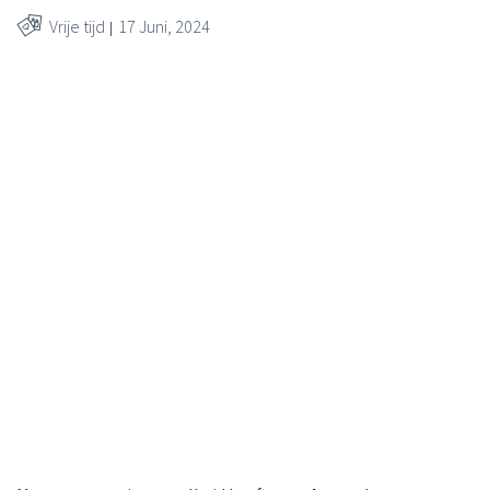
Vrije tijd
17 Juni, 2024
Koen Nolmans, ToyChamp